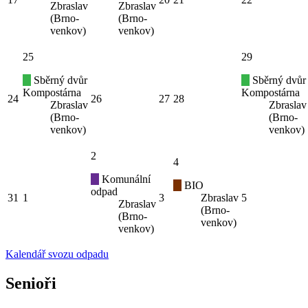
Zbraslav
Zbraslav
(Brno-
(Brno-
venkov)
venkov)
25
29
Sběrný dvůr
Sběrný dvůr
Kompostárna
Kompostárna
24
26
27
28
Zbraslav
Zbraslav
(Brno-
(Brno-
venkov)
venkov)
2
4
Komunální
BIO
odpad
31
1
3
Zbraslav
5
Zbraslav
(Brno-
(Brno-
venkov)
venkov)
Kalendář svozu odpadu
Senioři