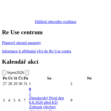
Hlášení obecního rozhlasu
Re Use centrum
Plastové okenní parapety
Informace k přijímání věcí do Re Use centra
Kalendář akcí
Srpen
2026
Po
Út
St
Čt
Pá
So
Ne
27
28
29
30
31
1
2
8
1
Zbraslavský Pivní den
3
4
5
6
7
9
8.8.2026 před KD
Zobrazit všechny