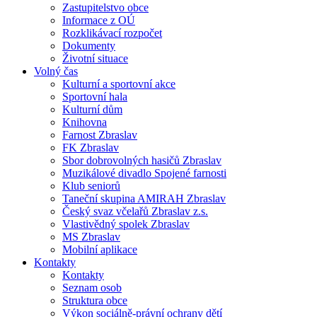
Zastupitelstvo obce
Informace z OÚ
Rozklikávací rozpočet
Dokumenty
Životní situace
Volný čas
Kulturní a sportovní akce
Sportovní hala
Kulturní dům
Knihovna
Farnost Zbraslav
FK Zbraslav
Sbor dobrovolných hasičů Zbraslav
Muzikálové divadlo Spojené farnosti
Klub seniorů
Taneční skupina AMIRAH Zbraslav
Český svaz včelařů Zbraslav z.s.
Vlastivědný spolek Zbraslav
MS Zbraslav
Mobilní aplikace
Kontakty
Kontakty
Seznam osob
Struktura obce
Výkon sociálně-právní ochrany dětí