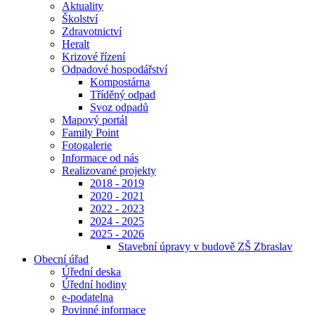
Aktuality
Školství
Zdravotnictví
Heralt
Krizové řízení
Odpadové hospodářství
Kompostárna
Tříděný odpad
Svoz odpadů
Mapový portál
Family Point
Fotogalerie
Informace od nás
Realizované projekty
2018 - 2019
2020 - 2021
2022 - 2023
2024 - 2025
2025 - 2026
Stavební úpravy v budově ZŠ Zbraslav
Obecní úřad
Úřední deska
Úřední hodiny
e-podatelna
Povinné informace