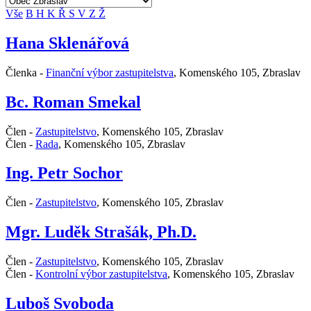
Vše
B
H
K
Ř
S
V
Z
Ž
Hana Sklenářová
Členka -
Finanční výbor zastupitelstva
,
Komenského 105, Zbraslav
Bc. Roman Smekal
Člen -
Zastupitelstvo
,
Komenského 105, Zbraslav
Člen -
Rada
,
Komenského 105, Zbraslav
Ing. Petr Sochor
Člen -
Zastupitelstvo
,
Komenského 105, Zbraslav
Mgr. Luděk Strašák, Ph.D.
Člen -
Zastupitelstvo
,
Komenského 105, Zbraslav
Člen -
Kontrolní výbor zastupitelstva
,
Komenského 105, Zbraslav
Luboš Svoboda