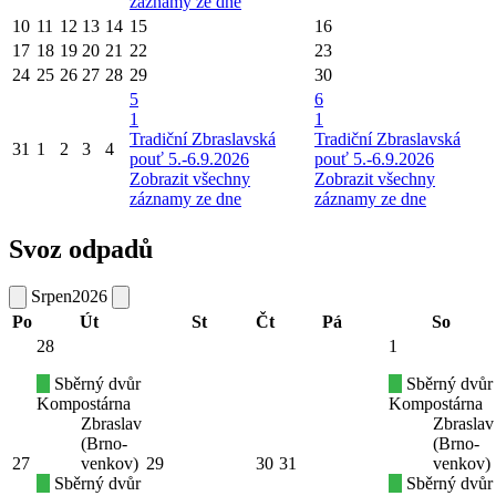
záznamy ze dne
10
11
12
13
14
15
16
17
18
19
20
21
22
23
24
25
26
27
28
29
30
5
6
1
1
Tradiční Zbraslavská
Tradiční Zbraslavská
31
1
2
3
4
pouť 5.-6.9.2026
pouť 5.-6.9.2026
Zobrazit všechny
Zobrazit všechny
záznamy ze dne
záznamy ze dne
Svoz odpadů
Srpen
2026
Po
Út
St
Čt
Pá
So
28
1
Sběrný dvůr
Sběrný dvůr
Kompostárna
Kompostárna
Zbraslav
Zbraslav
(Brno-
(Brno-
27
venkov)
29
30
31
venkov)
Sběrný dvůr
Sběrný dvůr