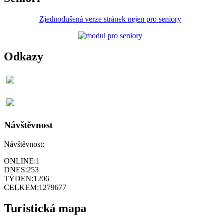
Zjednodušená verze stránek nejen pro seniory
Odkazy
Návštěvnost
Návštěvnost:
ONLINE:
1
DNES:
253
TÝDEN:
1206
CELKEM:
1279677
Turistická mapa