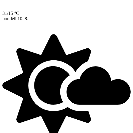
31/15 °C
pondělí
10. 8.