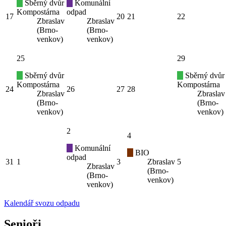
Sběrný dvůr
Komunální
Kompostárna
odpad
17
20
21
22
Zbraslav
Zbraslav
(Brno-
(Brno-
venkov)
venkov)
25
29
Sběrný dvůr
Sběrný dvůr
Kompostárna
Kompostárna
24
26
27
28
Zbraslav
Zbraslav
(Brno-
(Brno-
venkov)
venkov)
2
4
Komunální
BIO
odpad
31
1
3
Zbraslav
5
Zbraslav
(Brno-
(Brno-
venkov)
venkov)
Kalendář svozu odpadu
Senioři