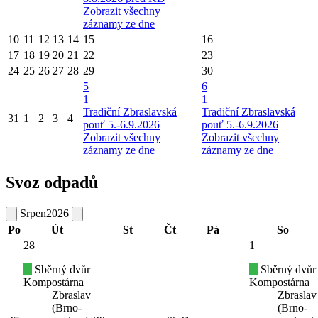
Zobrazit všechny
záznamy ze dne
10
11
12
13
14
15
16
17
18
19
20
21
22
23
24
25
26
27
28
29
30
5
6
1
1
Tradiční Zbraslavská
Tradiční Zbraslavská
31
1
2
3
4
pouť 5.-6.9.2026
pouť 5.-6.9.2026
Zobrazit všechny
Zobrazit všechny
záznamy ze dne
záznamy ze dne
Svoz odpadů
Srpen
2026
Po
Út
St
Čt
Pá
So
28
1
Sběrný dvůr
Sběrný dvůr
Kompostárna
Kompostárna
Zbraslav
Zbraslav
(Brno-
(Brno-