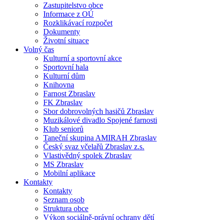
Zastupitelstvo obce
Informace z OÚ
Rozklikávací rozpočet
Dokumenty
Životní situace
Volný čas
Kulturní a sportovní akce
Sportovní hala
Kulturní dům
Knihovna
Farnost Zbraslav
FK Zbraslav
Sbor dobrovolných hasičů Zbraslav
Muzikálové divadlo Spojené farnosti
Klub seniorů
Taneční skupina AMIRAH Zbraslav
Český svaz včelařů Zbraslav z.s.
Vlastivědný spolek Zbraslav
MS Zbraslav
Mobilní aplikace
Kontakty
Kontakty
Seznam osob
Struktura obce
Výkon sociálně-právní ochrany dětí