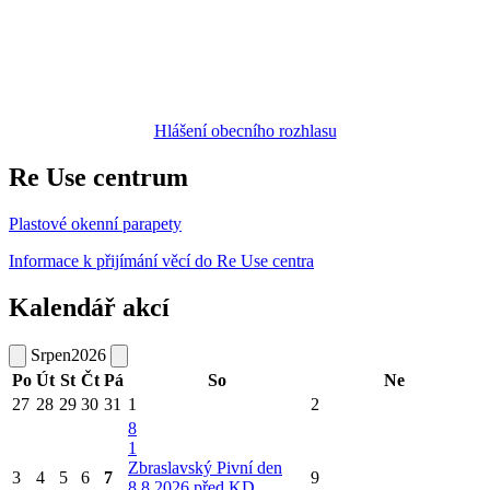
Hlášení obecního rozhlasu
Re Use centrum
Plastové okenní parapety
Informace k přijímání věcí do Re Use centra
Kalendář akcí
Srpen
2026
Po
Út
St
Čt
Pá
So
Ne
27
28
29
30
31
1
2
8
1
Zbraslavský Pivní den
3
4
5
6
7
9
8.8.2026 před KD