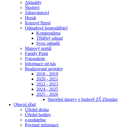
Aktuality
Školství
Zdravotnictví
Heralt
Krizové řízení
Odpadové hospodářství
Kompostárna
Tříděný odpad
Svoz odpadů
Mapový portál
Family Point
Fotogalerie
Informace od nás
Realizované projekty
2018 - 2019
2020 - 2021
2022 - 2023
2024 - 2025
2025 - 2026
Stavební úpravy v budově ZŠ Zbraslav
Obecní úřad
Úřední deska
Úřední hodiny
e-podatelna
Povinné informace