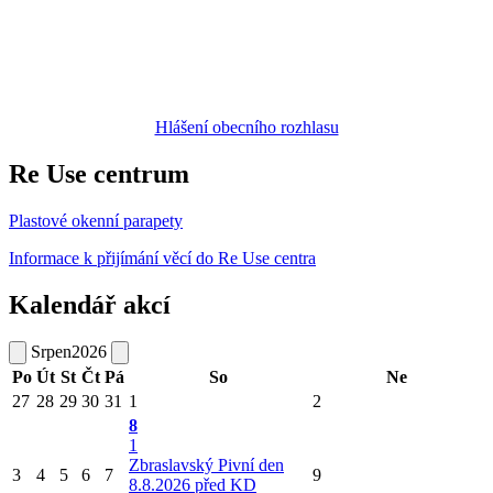
Hlášení obecního rozhlasu
Re Use centrum
Plastové okenní parapety
Informace k přijímání věcí do Re Use centra
Kalendář akcí
Srpen
2026
Po
Út
St
Čt
Pá
So
Ne
27
28
29
30
31
1
2
8
1
Zbraslavský Pivní den
3
4
5
6
7
9
8.8.2026 před KD