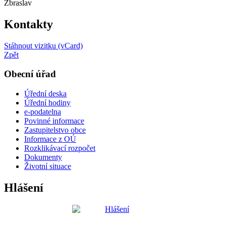
Zbraslav
Kontakty
Stáhnout vizitku (vCard)
Zpět
Obecní úřad
Úřední deska
Úřední hodiny
e-podatelna
Povinné informace
Zastupitelstvo obce
Informace z OÚ
Rozklikávací rozpočet
Dokumenty
Životní situace
Hlášení