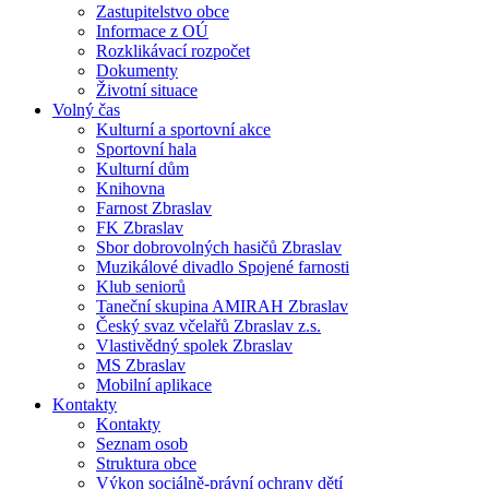
Zastupitelstvo obce
Informace z OÚ
Rozklikávací rozpočet
Dokumenty
Životní situace
Volný čas
Kulturní a sportovní akce
Sportovní hala
Kulturní dům
Knihovna
Farnost Zbraslav
FK Zbraslav
Sbor dobrovolných hasičů Zbraslav
Muzikálové divadlo Spojené farnosti
Klub seniorů
Taneční skupina AMIRAH Zbraslav
Český svaz včelařů Zbraslav z.s.
Vlastivědný spolek Zbraslav
MS Zbraslav
Mobilní aplikace
Kontakty
Kontakty
Seznam osob
Struktura obce
Výkon sociálně-právní ochrany dětí