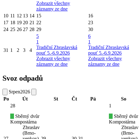
Zobrazit všechny
záznamy ze dne
10
11
12
13
14
15
16
17
18
19
20
21
22
23
24
25
26
27
28
29
30
5
6
1
1
Tradiční Zbraslavská
Tradiční Zbraslavská
31
1
2
3
4
pouť 5.-6.9.2026
pouť 5.-6.9.2026
Zobrazit všechny
Zobrazit všechny
záznamy ze dne
záznamy ze dne
Svoz odpadů
Srpen
2026
Po
Út
St
Čt
Pá
So
28
1
Sběrný dvůr
Sběrný dvůr
Kompostárna
Kompostárna
Zbraslav
Zbraslav
(Brno-
(Brno-
27
venkov)
29
30
31
venkov)