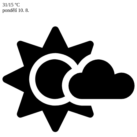
31/15 °C
pondělí
10. 8.