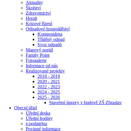
Aktuality
Školství
Zdravotnictví
Heralt
Krizové řízení
Odpadové hospodářství
Kompostárna
Tříděný odpad
Svoz odpadů
Mapový portál
Family Point
Fotogalerie
Informace od nás
Realizované projekty
2018 - 2019
2020 - 2021
2022 - 2023
2024 - 2025
2025 - 2026
Stavební úpravy v budově ZŠ Zbraslav
Obecní úřad
Úřední deska
Úřední hodiny
e-podatelna
Povinné informace