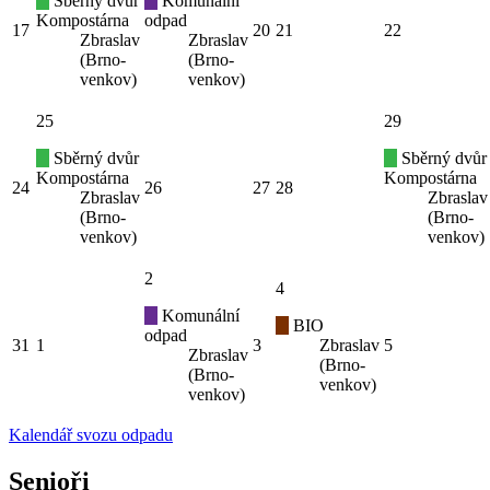
Sběrný dvůr
Komunální
Kompostárna
odpad
17
20
21
22
Zbraslav
Zbraslav
(Brno-
(Brno-
venkov)
venkov)
25
29
Sběrný dvůr
Sběrný dvůr
Kompostárna
Kompostárna
24
26
27
28
Zbraslav
Zbraslav
(Brno-
(Brno-
venkov)
venkov)
2
4
Komunální
BIO
odpad
31
1
3
Zbraslav
5
Zbraslav
(Brno-
(Brno-
venkov)
venkov)
Kalendář svozu odpadu
Senioři