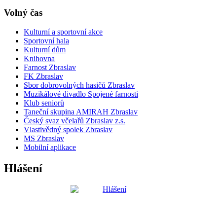
Volný čas
Kulturní a sportovní akce
Sportovní hala
Kulturní dům
Knihovna
Farnost Zbraslav
FK Zbraslav
Sbor dobrovolných hasičů Zbraslav
Muzikálové divadlo Spojené farnosti
Klub seniorů
Taneční skupina AMIRAH Zbraslav
Český svaz včelařů Zbraslav z.s.
Vlastivědný spolek Zbraslav
MS Zbraslav
Mobilní aplikace
Hlášení