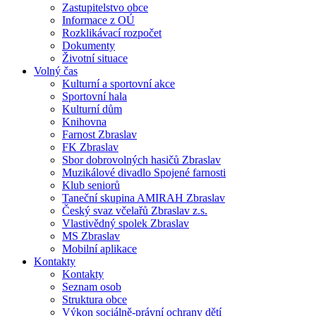
Zastupitelstvo obce
Informace z OÚ
Rozklikávací rozpočet
Dokumenty
Životní situace
Volný čas
Kulturní a sportovní akce
Sportovní hala
Kulturní dům
Knihovna
Farnost Zbraslav
FK Zbraslav
Sbor dobrovolných hasičů Zbraslav
Muzikálové divadlo Spojené farnosti
Klub seniorů
Taneční skupina AMIRAH Zbraslav
Český svaz včelařů Zbraslav z.s.
Vlastivědný spolek Zbraslav
MS Zbraslav
Mobilní aplikace
Kontakty
Kontakty
Seznam osob
Struktura obce
Výkon sociálně-právní ochrany dětí