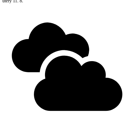
úterý
11. 8.