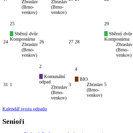
Zbraslav
Zbraslav
(Brno-
(Brno-
venkov)
venkov)
25
29
Sběrný dvůr
Sběrný dvůr
Kompostárna
Kompostárna
24
26
27
28
Zbraslav
Zbraslav
(Brno-
(Brno-
venkov)
venkov)
2
4
Komunální
BIO
odpad
31
1
3
Zbraslav
5
Zbraslav
(Brno-
(Brno-
venkov)
venkov)
Kalendář svozu odpadu
Senioři