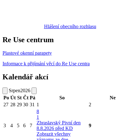
Hlášení obecního rozhlasu
Re Use centrum
Plastové okenní parapety
Informace k přijímání věcí do Re Use centra
Kalendář akcí
Srpen
2026
Po
Út
St
Čt
Pá
So
Ne
27
28
29
30
31
1
2
8
1
Zbraslavský Pivní den
3
4
5
6
7
9
8.8.2026 před KD
Zobrazit všechny
záznamy ze dne