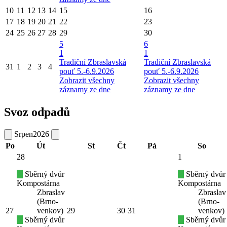
10
11
12
13
14
15
16
17
18
19
20
21
22
23
24
25
26
27
28
29
30
5
6
1
1
Tradiční Zbraslavská
Tradiční Zbraslavská
31
1
2
3
4
pouť 5.-6.9.2026
pouť 5.-6.9.2026
Zobrazit všechny
Zobrazit všechny
záznamy ze dne
záznamy ze dne
Svoz odpadů
Srpen
2026
Po
Út
St
Čt
Pá
So
28
1
Sběrný dvůr
Sběrný dvůr
Kompostárna
Kompostárna
Zbraslav
Zbraslav
(Brno-
(Brno-
27
venkov)
29
30
31
venkov)
Sběrný dvůr
Sběrný dvůr