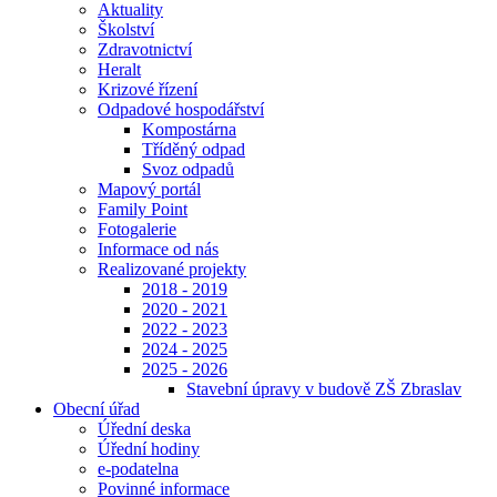
Aktuality
Školství
Zdravotnictví
Heralt
Krizové řízení
Odpadové hospodářství
Kompostárna
Tříděný odpad
Svoz odpadů
Mapový portál
Family Point
Fotogalerie
Informace od nás
Realizované projekty
2018 - 2019
2020 - 2021
2022 - 2023
2024 - 2025
2025 - 2026
Stavební úpravy v budově ZŠ Zbraslav
Obecní úřad
Úřední deska
Úřední hodiny
e-podatelna
Povinné informace