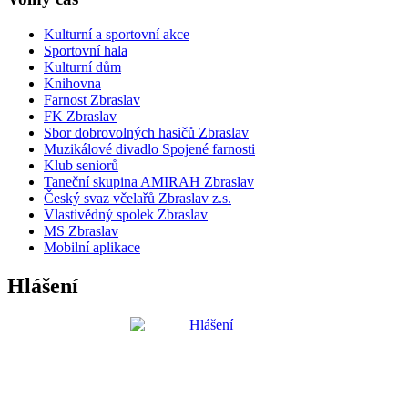
Kulturní a sportovní akce
Sportovní hala
Kulturní dům
Knihovna
Farnost Zbraslav
FK Zbraslav
Sbor dobrovolných hasičů Zbraslav
Muzikálové divadlo Spojené farnosti
Klub seniorů
Taneční skupina AMIRAH Zbraslav
Český svaz včelařů Zbraslav z.s.
Vlastivědný spolek Zbraslav
MS Zbraslav
Mobilní aplikace
Hlášení