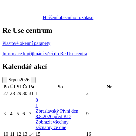
Hlášení obecního rozhlasu
Re Use centrum
Plastové okenní parapety
Informace k přijímání věcí do Re Use centra
Kalendář akcí
Srpen
2026
Po
Út
St
Čt
Pá
So
Ne
27
28
29
30
31
1
2
8
1
Zbraslavský Pivní den
3
4
5
6
7
9
8.8.2026 před KD
Zobrazit všechny
záznamy ze dne
10
11
12
13
14
15
16