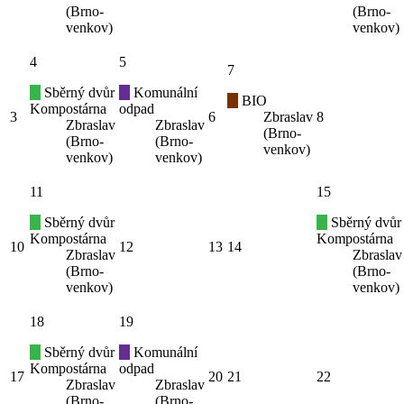
(Brno-
(Brno-
venkov)
venkov)
4
5
7
Sběrný dvůr
Komunální
BIO
Kompostárna
odpad
3
6
Zbraslav
8
Zbraslav
Zbraslav
(Brno-
(Brno-
(Brno-
venkov)
venkov)
venkov)
11
15
Sběrný dvůr
Sběrný dvůr
Kompostárna
Kompostárna
10
12
13
14
Zbraslav
Zbraslav
(Brno-
(Brno-
venkov)
venkov)
18
19
Sběrný dvůr
Komunální
Kompostárna
odpad
17
20
21
22
Zbraslav
Zbraslav
(Brno-
(Brno-