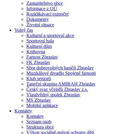
Zastupitelstvo obce
Informace z OÚ
Rozklikávací rozpočet
Dokumenty
Životní situace
Volný čas
Kulturní a sportovní akce
Sportovní hala
Kulturní dům
Knihovna
Farnost Zbraslav
FK Zbraslav
Sbor dobrovolných hasičů Zbraslav
Muzikálové divadlo Spojené farnosti
Klub seniorů
Taneční skupina AMIRAH Zbraslav
Český svaz včelařů Zbraslav z.s.
Vlastivědný spolek Zbraslav
MS Zbraslav
Mobilní aplikace
Kontakty
Kontakty
Seznam osob
Struktura obce
Výkon sociálně-právní ochrany dětí