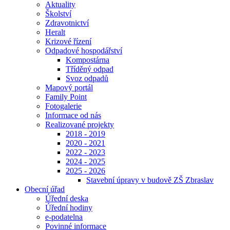
Aktuality
Školství
Zdravotnictví
Heralt
Krizové řízení
Odpadové hospodářství
Kompostárna
Tříděný odpad
Svoz odpadů
Mapový portál
Family Point
Fotogalerie
Informace od nás
Realizované projekty
2018 - 2019
2020 - 2021
2022 - 2023
2024 - 2025
2025 - 2026
Stavební úpravy v budově ZŠ Zbraslav
Obecní úřad
Úřední deska
Úřední hodiny
e-podatelna
Povinné informace