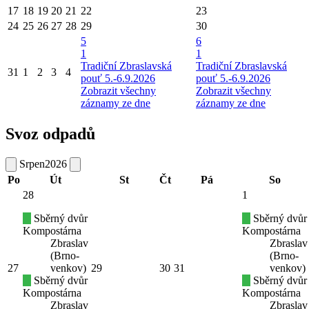
17
18
19
20
21
22
23
24
25
26
27
28
29
30
5
6
1
1
Tradiční Zbraslavská
Tradiční Zbraslavská
31
1
2
3
4
pouť 5.-6.9.2026
pouť 5.-6.9.2026
Zobrazit všechny
Zobrazit všechny
záznamy ze dne
záznamy ze dne
Svoz odpadů
Srpen
2026
Po
Út
St
Čt
Pá
So
28
1
Sběrný dvůr
Sběrný dvůr
Kompostárna
Kompostárna
Zbraslav
Zbraslav
(Brno-
(Brno-
27
venkov)
29
30
31
venkov)
Sběrný dvůr
Sběrný dvůr
Kompostárna
Kompostárna
Zbraslav
Zbraslav