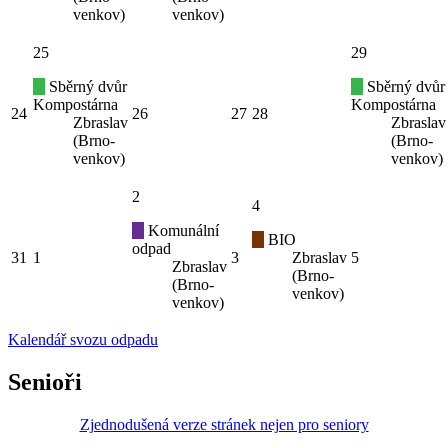
venkov)
venkov)
25
29
Sběrný dvůr
Sběrný dvůr
Kompostárna
Kompostárna
24
26
27
28
Zbraslav
Zbraslav
(Brno-
(Brno-
venkov)
venkov)
2
4
Komunální
BIO
odpad
31
1
3
Zbraslav
5
Zbraslav
(Brno-
(Brno-
venkov)
venkov)
Kalendář svozu odpadu
Senioři
Zjednodušená verze stránek nejen pro seniory