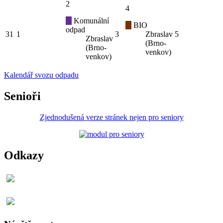
2
4
Komunální
BIO
odpad
31
1
3
Zbraslav
5
Zbraslav
(Brno-
(Brno-
venkov)
venkov)
Kalendář svozu odpadu
Senioři
Zjednodušená verze stránek nejen pro seniory
Odkazy