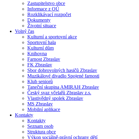
Zastupitelstvo obce
Informace z OÚ
Rozklikávací rozpočet
Dokumenty
Životní situace
Volný čas
Kulturní a sportovní akce
Sportovní hala
Kulturní dům
Knihovna
Farnost Zbraslav
FK Zbraslav
Sbor dobrovolných hasičů Zbraslav
Muzikálové divadlo Spojené farnosti
Klub seniorů
Taneční skupina AMIRAH Zbraslav
Český svaz včelařů Zbraslav z.s.
Vlastivědný spolek Zbraslav
MS Zbraslav
Mobilní aplikace
Kontakty
Kontakty
Seznam osob
Struktura obce
Výkon sociálně-právní ochrany dětí