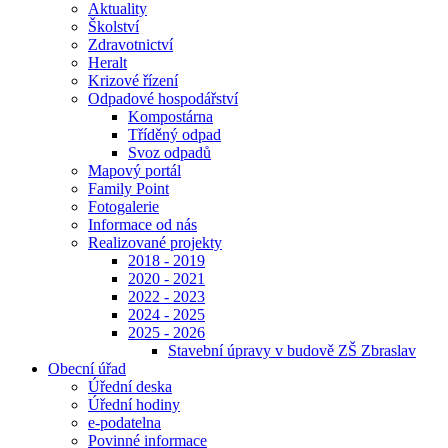
Aktuality
Školství
Zdravotnictví
Heralt
Krizové řízení
Odpadové hospodářství
Kompostárna
Tříděný odpad
Svoz odpadů
Mapový portál
Family Point
Fotogalerie
Informace od nás
Realizované projekty
2018 - 2019
2020 - 2021
2022 - 2023
2024 - 2025
2025 - 2026
Stavební úpravy v budově ZŠ Zbraslav
Obecní úřad
Úřední deska
Úřední hodiny
e-podatelna
Povinné informace