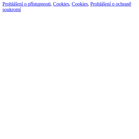
Prohlášení o přístupnosti
,
Cookies
,
Cookies
,
Prohlášení o ochraně
soukromí