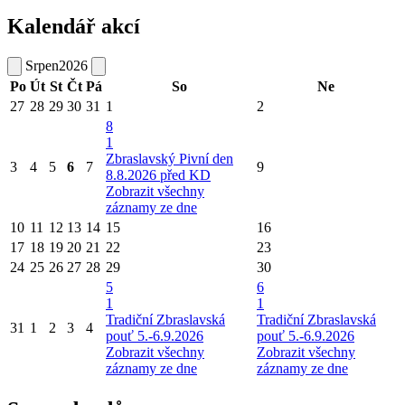
Kalendář akcí
Srpen
2026
Po
Út
St
Čt
Pá
So
Ne
27
28
29
30
31
1
2
8
1
Zbraslavský Pivní den
3
4
5
6
7
9
8.8.2026 před KD
Zobrazit všechny
záznamy ze dne
10
11
12
13
14
15
16
17
18
19
20
21
22
23
24
25
26
27
28
29
30
5
6
1
1
Tradiční Zbraslavská
Tradiční Zbraslavská
31
1
2
3
4
pouť 5.-6.9.2026
pouť 5.-6.9.2026
Zobrazit všechny
Zobrazit všechny
záznamy ze dne
záznamy ze dne