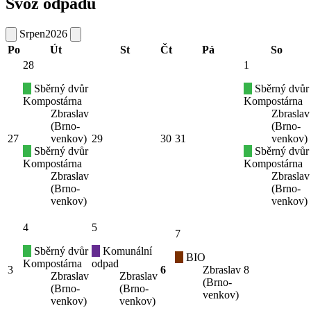
Svoz odpadů
Srpen
2026
Po
Út
St
Čt
Pá
So
28
1
Sběrný dvůr
Sběrný dvůr
Kompostárna
Kompostárna
Zbraslav
Zbraslav
(Brno-
(Brno-
27
venkov)
29
30
31
venkov)
Sběrný dvůr
Sběrný dvůr
Kompostárna
Kompostárna
Zbraslav
Zbraslav
(Brno-
(Brno-
venkov)
venkov)
4
5
7
Sběrný dvůr
Komunální
BIO
Kompostárna
odpad
3
6
Zbraslav
8
Zbraslav
Zbraslav
(Brno-
(Brno-
(Brno-
venkov)
venkov)
venkov)