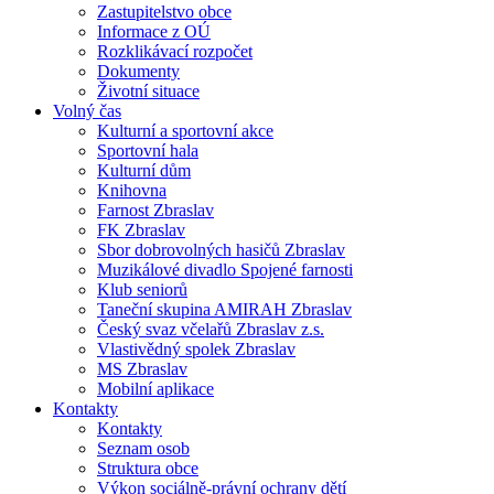
Zastupitelstvo obce
Informace z OÚ
Rozklikávací rozpočet
Dokumenty
Životní situace
Volný čas
Kulturní a sportovní akce
Sportovní hala
Kulturní dům
Knihovna
Farnost Zbraslav
FK Zbraslav
Sbor dobrovolných hasičů Zbraslav
Muzikálové divadlo Spojené farnosti
Klub seniorů
Taneční skupina AMIRAH Zbraslav
Český svaz včelařů Zbraslav z.s.
Vlastivědný spolek Zbraslav
MS Zbraslav
Mobilní aplikace
Kontakty
Kontakty
Seznam osob
Struktura obce
Výkon sociálně-právní ochrany dětí