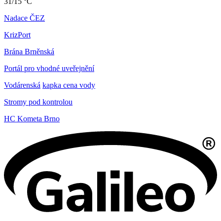
31/15 °C
Nadace ČEZ
KrizPort
Brána Brněnská
Portál pro vhodné uveřejnění
Vodárenská
kapka cena vody
Stromy pod kontrolou
HC Kometa Brno