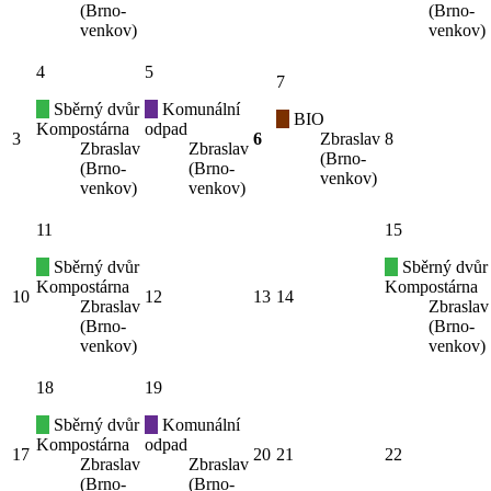
(Brno-
(Brno-
venkov)
venkov)
4
5
7
Sběrný dvůr
Komunální
BIO
Kompostárna
odpad
3
6
Zbraslav
8
Zbraslav
Zbraslav
(Brno-
(Brno-
(Brno-
venkov)
venkov)
venkov)
11
15
Sběrný dvůr
Sběrný dvůr
Kompostárna
Kompostárna
10
12
13
14
Zbraslav
Zbraslav
(Brno-
(Brno-
venkov)
venkov)
18
19
Sběrný dvůr
Komunální
Kompostárna
odpad
17
20
21
22
Zbraslav
Zbraslav
(Brno-
(Brno-