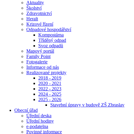
Aktuality
Školství
Zdravotnictví
Heralt
Krizové řízení
Odpadové hospodářství
Kompostárna
Tříděný odpad
Svoz odpadů
Mapový portál
Family Point
Fotogalerie
Informace od nás
Realizované projekty
2018 - 2019
2020 - 2021
2022 - 2023
2024 - 2025
2025 - 2026
Stavební úpravy v budově ZŠ Zbraslav
Obecní úřad
Úřední deska
Úřední hodiny
e-podatelna
Povinné informace