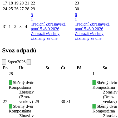
17
18
19
20
21
22
23
24
25
26
27
28
29
30
5
6
1
1
Tradiční Zbraslavská
Tradiční Zbraslavská
31
1
2
3
4
pouť 5.-6.9.2026
pouť 5.-6.9.2026
Zobrazit všechny
Zobrazit všechny
záznamy ze dne
záznamy ze dne
Svoz odpadů
Srpen
2026
Po
Út
St
Čt
Pá
So
28
1
Sběrný dvůr
Sběrný dvůr
Kompostárna
Kompostárna
Zbraslav
Zbraslav
(Brno-
(Brno-
27
venkov)
29
30
31
venkov)
Sběrný dvůr
Sběrný dvůr
Kompostárna
Kompostárna
Zbraslav
Zbraslav