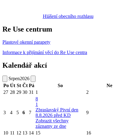
Hlášení obecního rozhlasu
Re Use centrum
Plastové okenní parapety
Informace k přijímání věcí do Re Use centra
Kalendář akcí
Srpen
2026
Po
Út
St
Čt
Pá
So
Ne
27
28
29
30
31
1
2
8
1
Zbraslavský Pivní den
3
4
5
6
7
9
8.8.2026 před KD
Zobrazit všechny
záznamy ze dne
10
11
12
13
14
15
16