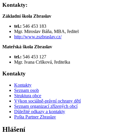
Kontakty:
Základní škola Zbraslav
tel.:
546 453 183
Mgr. Miroslav Báňa, MBA, ředitel
http://www.zszbraslav.cz/
Mateřská škola Zbraslav
tel.:
546 453 127
Mgr. Ivana Crlíková, ředitelka
Kontakty
Kontakty
Seznam osob
Struktura obce
Výkon sociálně-právní ochrany dětí
Seznam organizací zřízených obcí
Důležité odkazy a kontakty
Pošta Partner Zbraslav
Hlášení