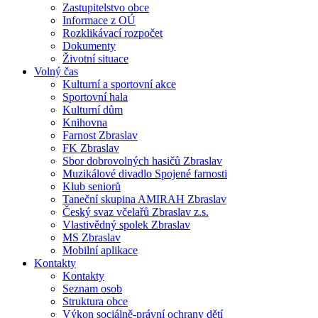
Zastupitelstvo obce
Informace z OÚ
Rozklikávací rozpočet
Dokumenty
Životní situace
Volný čas
Kulturní a sportovní akce
Sportovní hala
Kulturní dům
Knihovna
Farnost Zbraslav
FK Zbraslav
Sbor dobrovolných hasičů Zbraslav
Muzikálové divadlo Spojené farnosti
Klub seniorů
Taneční skupina AMIRAH Zbraslav
Český svaz včelařů Zbraslav z.s.
Vlastivědný spolek Zbraslav
MS Zbraslav
Mobilní aplikace
Kontakty
Kontakty
Seznam osob
Struktura obce
Výkon sociálně-právní ochrany dětí