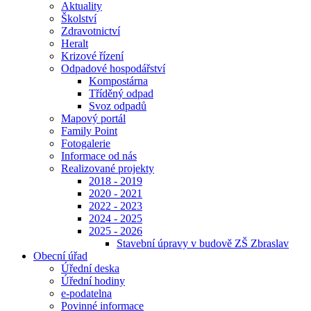
Aktuality
Školství
Zdravotnictví
Heralt
Krizové řízení
Odpadové hospodářství
Kompostárna
Tříděný odpad
Svoz odpadů
Mapový portál
Family Point
Fotogalerie
Informace od nás
Realizované projekty
2018 - 2019
2020 - 2021
2022 - 2023
2024 - 2025
2025 - 2026
Stavební úpravy v budově ZŠ Zbraslav
Obecní úřad
Úřední deska
Úřední hodiny
e-podatelna
Povinné informace