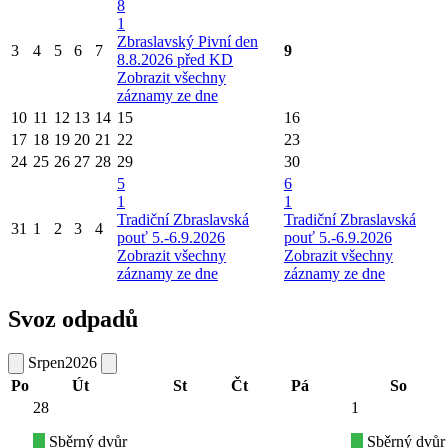
8
1
Zbraslavský Pivní den
3
4
5
6
7
9
8.8.2026 před KD
Zobrazit všechny
záznamy ze dne
10
11
12
13
14
15
16
17
18
19
20
21
22
23
24
25
26
27
28
29
30
5
6
1
1
Tradiční Zbraslavská
Tradiční Zbraslavská
31
1
2
3
4
pouť 5.-6.9.2026
pouť 5.-6.9.2026
Zobrazit všechny
Zobrazit všechny
záznamy ze dne
záznamy ze dne
Svoz odpadů
Srpen
2026
Po
Út
St
Čt
Pá
So
28
1
Sběrný dvůr
Sběrný dvůr