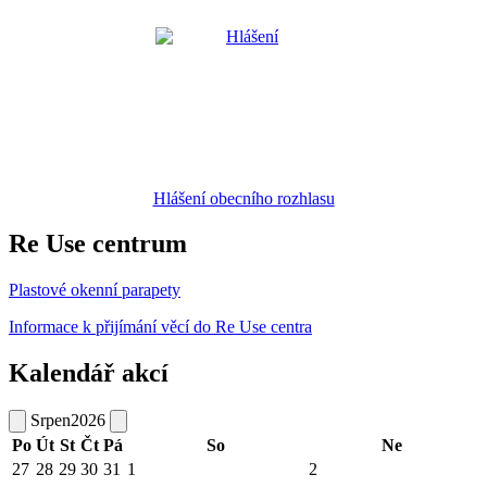
Hlášení obecního rozhlasu
Re Use centrum
Plastové okenní parapety
Informace k přijímání věcí do Re Use centra
Kalendář akcí
Srpen
2026
Po
Út
St
Čt
Pá
So
Ne
27
28
29
30
31
1
2