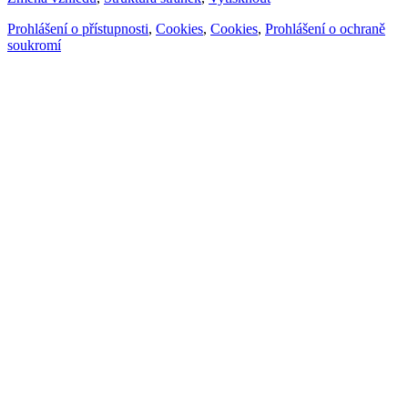
Prohlášení o přístupnosti
,
Cookies
,
Cookies
,
Prohlášení o ochraně
soukromí