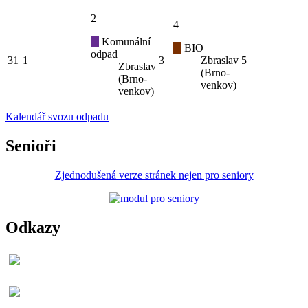
2
4
Komunální
BIO
odpad
31
1
3
Zbraslav
5
Zbraslav
(Brno-
(Brno-
venkov)
venkov)
Kalendář svozu odpadu
Senioři
Zjednodušená verze stránek nejen pro seniory
Odkazy