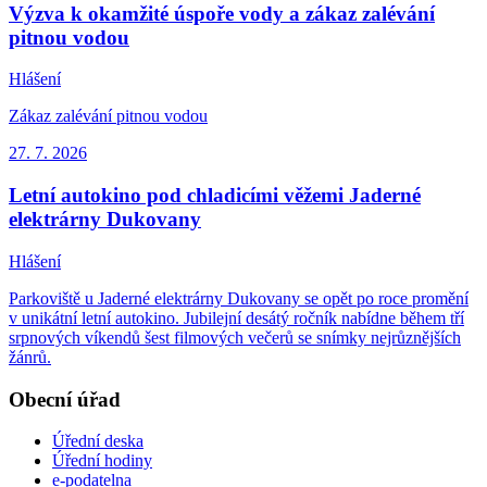
Výzva k okamžité úspoře vody a zákaz zalévání
pitnou vodou
Hlášení
Zákaz zalévání pitnou vodou
27. 7.
2026
Letní autokino pod chladicími věžemi Jaderné
elektrárny Dukovany
Hlášení
Parkoviště u Jaderné elektrárny Dukovany se opět po roce promění
v unikátní letní autokino. Jubilejní desátý ročník nabídne během tří
srpnových víkendů šest filmových večerů se snímky nejrůznějších
žánrů.
Obecní úřad
Úřední deska
Úřední hodiny
e-podatelna