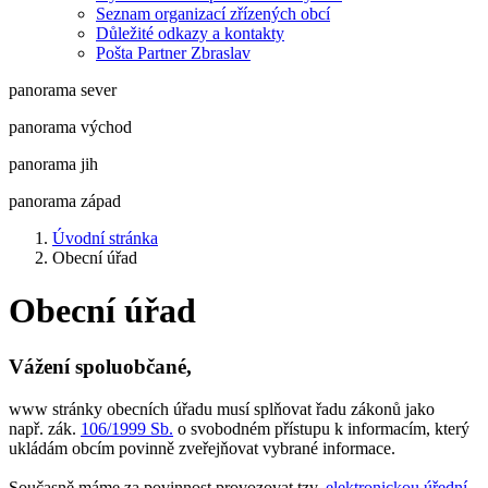
Seznam organizací zřízených obcí
Důležité odkazy a kontakty
Pošta Partner Zbraslav
panorama sever
panorama východ
panorama jih
panorama západ
Úvodní stránka
Obecní úřad
Obecní úřad
Vážení spoluobčané,
www stránky obecních úřadu musí splňovat řadu zákonů jako
např. zák.
106/1999 Sb.
o svobodném přístupu k informacím, který
ukládám obcím povinně zveřejňovat vybrané informace.
Současně máme za povinnost provozovat tzv.
elektronickou úřední