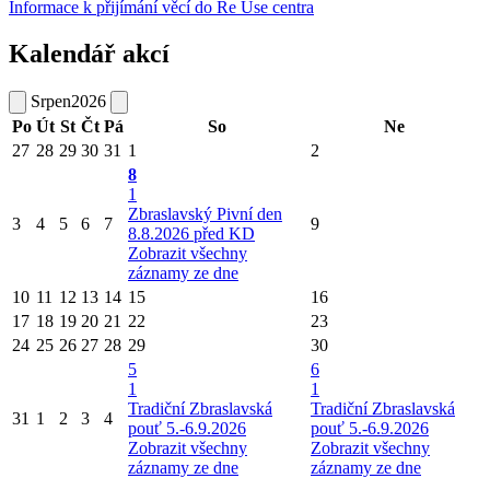
Informace k přijímání věcí do Re Use centra
Kalendář akcí
Srpen
2026
Po
Út
St
Čt
Pá
So
Ne
27
28
29
30
31
1
2
8
1
Zbraslavský Pivní den
3
4
5
6
7
9
8.8.2026 před KD
Zobrazit všechny
záznamy ze dne
10
11
12
13
14
15
16
17
18
19
20
21
22
23
24
25
26
27
28
29
30
5
6
1
1
Tradiční Zbraslavská
Tradiční Zbraslavská
31
1
2
3
4
pouť 5.-6.9.2026
pouť 5.-6.9.2026
Zobrazit všechny
Zobrazit všechny
záznamy ze dne
záznamy ze dne