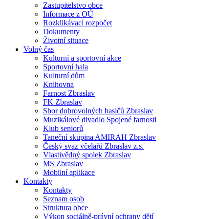
Zastupitelstvo obce
Informace z OÚ
Rozklikávací rozpočet
Dokumenty
Životní situace
Volný čas
Kulturní a sportovní akce
Sportovní hala
Kulturní dům
Knihovna
Farnost Zbraslav
FK Zbraslav
Sbor dobrovolných hasičů Zbraslav
Muzikálové divadlo Spojené farnosti
Klub seniorů
Taneční skupina AMIRAH Zbraslav
Český svaz včelařů Zbraslav z.s.
Vlastivědný spolek Zbraslav
MS Zbraslav
Mobilní aplikace
Kontakty
Kontakty
Seznam osob
Struktura obce
Výkon sociálně-právní ochrany dětí