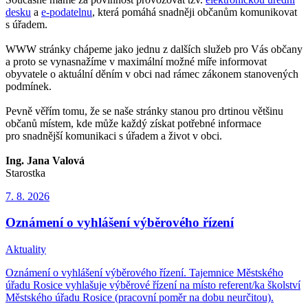
desku
a
e-podatelnu
, která pomáhá snadněji občanům komunikovat
s úřadem.
WWW stránky chápeme jako jednu z dalších služeb pro Vás občany
a proto se vynasnažíme v maximální možné míře informovat
obyvatele o aktuální děním v obci nad rámec zákonem stanovených
podmínek.
Pevně věřím tomu, že se naše stránky stanou pro drtinou většinu
občanů místem, kde může každý získat potřebné informace
pro snadnější komunikaci s úřadem a život v obci.
Ing. Jana Valová
Starostka
7. 8.
2026
Oznámení o vyhlášení výběrového řízení
Aktuality
Oznámení o vyhlášení výběrového řízení. Tajemnice Městského
úřadu Rosice vyhlašuje výběrové řízení na místo referent/ka školství
Městského úřadu Rosice (pracovní poměr na dobu neurčitou).