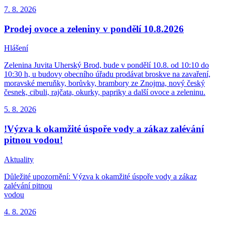
7. 8.
2026
Prodej ovoce a zeleniny v pondělí 10.8.2026
Hlášení
Zelenina Juvita Uherský Brod, bude v pondělí 10.8. od 10:10 do
10:30 h, u budovy obecního úřadu prodávat broskve na zavaření,
moravské meruňky, borůvky, brambory ze Znojma, nový český
česnek, cibuli, rajčata, okurky, papriky a další ovoce a zeleninu.
5. 8.
2026
!Výzva k okamžité úspoře vody a zákaz zalévání
pitnou vodou!
Aktuality
Důležité upozornění: Výzva k okamžité úspoře vody a zákaz
zalévání pitnou
vodou
4. 8.
2026