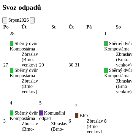
Svoz odpadů
Srpen
2026
Po
Út
St
Čt
Pá
So
28
1
Sběrný dvůr
Sběrný dvůr
Kompostárna
Kompostárna
Zbraslav
Zbraslav
(Brno-
(Brno-
27
venkov)
29
30
31
venkov)
Sběrný dvůr
Sběrný dvůr
Kompostárna
Kompostárna
Zbraslav
Zbraslav
(Brno-
(Brno-
venkov)
venkov)
4
5
7
Sběrný dvůr
Komunální
BIO
Kompostárna
odpad
3
6
Zbraslav
8
Zbraslav
Zbraslav
(Brno-
(Brno-
(Brno-
venkov)