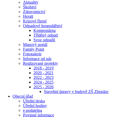
Aktuality
Školství
Zdravotnictví
Heralt
Krizové řízení
Odpadové hospodářství
Kompostárna
Tříděný odpad
Svoz odpadů
Mapový portál
Family Point
Fotogalerie
Informace od nás
Realizované projekty
2018 - 2019
2020 - 2021
2022 - 2023
2024 - 2025
2025 - 2026
Stavební úpravy v budově ZŠ Zbraslav
Obecní úřad
Úřední deska
Úřední hodiny
e-podatelna
Povinné informace