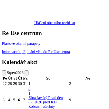
Hlášení obecního rozhlasu
Re Use centrum
Plastové okenní parapety
Informace k přijímání věcí do Re Use centra
Kalendář akcí
Srpen
2026
Po
Út
St
Čt
Pá
So
Ne
27
28
29
30
31
1
2
8
1
Zbraslavský Pivní den
3
4
5
6
7
9
8.8.2026 před KD
Zobrazit všechny