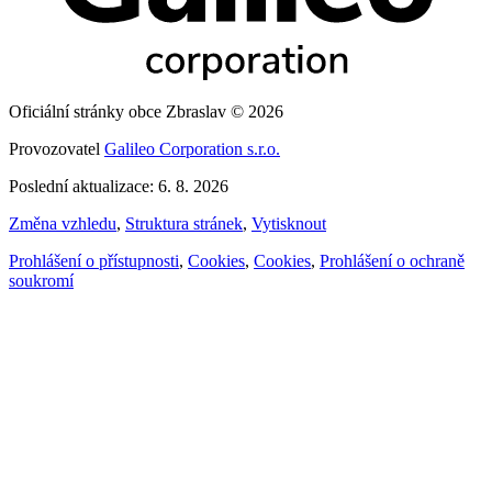
Oficiální stránky obce Zbraslav © 2026
Provozovatel
Galileo Corporation s.r.o.
Poslední aktualizace: 6. 8. 2026
Změna vzhledu
,
Struktura stránek
,
Vytisknout
Prohlášení o přístupnosti
,
Cookies
,
Cookies
,
Prohlášení o ochraně
soukromí