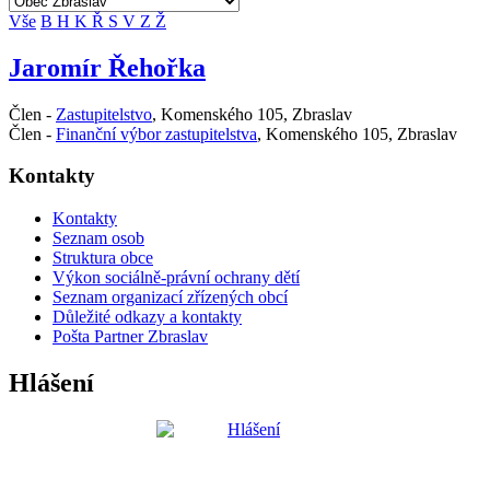
Vše
B
H
K
Ř
S
V
Z
Ž
Jaromír Řehořka
Člen -
Zastupitelstvo
,
Komenského 105, Zbraslav
Člen -
Finanční výbor zastupitelstva
,
Komenského 105, Zbraslav
Kontakty
Kontakty
Seznam osob
Struktura obce
Výkon sociálně-právní ochrany dětí
Seznam organizací zřízených obcí
Důležité odkazy a kontakty
Pošta Partner Zbraslav
Hlášení