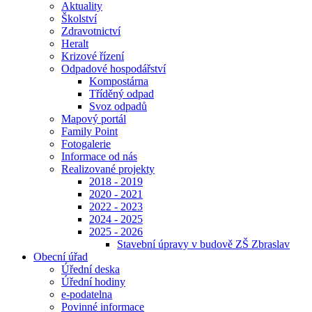
Aktuality
Školství
Zdravotnictví
Heralt
Krizové řízení
Odpadové hospodářství
Kompostárna
Tříděný odpad
Svoz odpadů
Mapový portál
Family Point
Fotogalerie
Informace od nás
Realizované projekty
2018 - 2019
2020 - 2021
2022 - 2023
2024 - 2025
2025 - 2026
Stavební úpravy v budově ZŠ Zbraslav
Obecní úřad
Úřední deska
Úřední hodiny
e-podatelna
Povinné informace