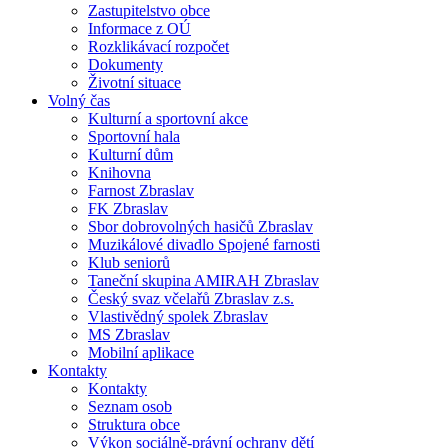
Zastupitelstvo obce
Informace z OÚ
Rozklikávací rozpočet
Dokumenty
Životní situace
Volný čas
Kulturní a sportovní akce
Sportovní hala
Kulturní dům
Knihovna
Farnost Zbraslav
FK Zbraslav
Sbor dobrovolných hasičů Zbraslav
Muzikálové divadlo Spojené farnosti
Klub seniorů
Taneční skupina AMIRAH Zbraslav
Český svaz včelařů Zbraslav z.s.
Vlastivědný spolek Zbraslav
MS Zbraslav
Mobilní aplikace
Kontakty
Kontakty
Seznam osob
Struktura obce
Výkon sociálně-právní ochrany dětí