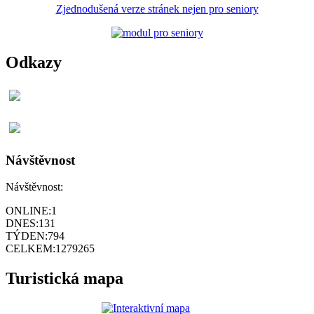
Zjednodušená verze stránek nejen pro seniory
Odkazy
Návštěvnost
Návštěvnost:
ONLINE:
1
DNES:
131
TÝDEN:
794
CELKEM:
1279265
Turistická mapa