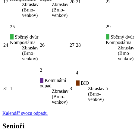
17
20
21
22
Zbraslav
Zbraslav
(Brno-
(Brno-
venkov)
venkov)
25
29
Sběrný dvůr
Sběrný dvůr
Kompostárna
Kompostárna
24
26
27
28
Zbraslav
Zbraslav
(Brno-
(Brno-
venkov)
venkov)
2
4
Komunální
BIO
odpad
31
1
3
Zbraslav
5
Zbraslav
(Brno-
(Brno-
venkov)
venkov)
Kalendář svozu odpadu
Senioři