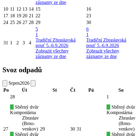
záznamy ze dne
10
11
12
13
14
15
16
17
18
19
20
21
22
23
24
25
26
27
28
29
30
5
6
1
1
Tradiční Zbraslavská
Tradiční Zbraslavská
31
1
2
3
4
pouť 5.-6.9.2026
pouť 5.-6.9.2026
Zobrazit všechny
Zobrazit všechny
záznamy ze dne
záznamy ze dne
Svoz odpadů
Srpen
2026
Po
Út
St
Čt
Pá
So
28
1
Sběrný dvůr
Sběrný dvůr
Kompostárna
Kompostárna
Zbraslav
Zbraslav
(Brno-
(Brno-
27
venkov)
29
30
31
venkov)
Sběrný dvůr
Sběrný dvůr