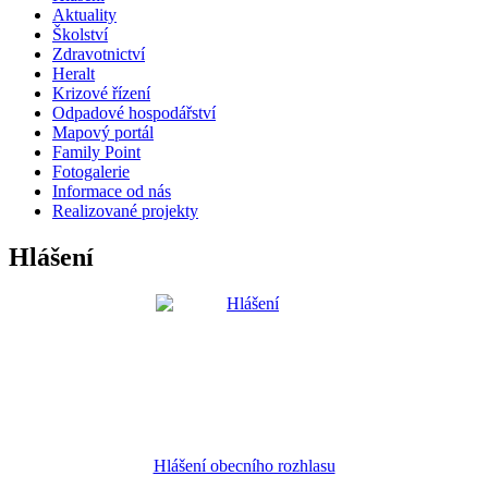
Aktuality
Školství
Zdravotnictví
Heralt
Krizové řízení
Odpadové hospodářství
Mapový portál
Family Point
Fotogalerie
Informace od nás
Realizované projekty
Hlášení
Hlášení obecního rozhlasu