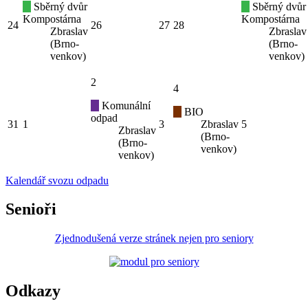
Sběrný dvůr
Sběrný dvůr
Kompostárna
Kompostárna
24
26
27
28
Zbraslav
Zbraslav
(Brno-
(Brno-
venkov)
venkov)
2
4
Komunální
BIO
odpad
31
1
3
Zbraslav
5
Zbraslav
(Brno-
(Brno-
venkov)
venkov)
Kalendář svozu odpadu
Senioři
Zjednodušená verze stránek nejen pro seniory
Odkazy