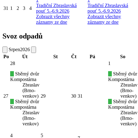
Tradiční Zbraslavská
Tradiční Zbraslavská
31
1
2
3
4
pouť 5.-6.9.2026
pouť 5.-6.9.2026
Zobrazit všechny
Zobrazit všechny
záznamy ze dne
záznamy ze dne
Svoz odpadů
Srpen
2026
Po
Út
St
Čt
Pá
So
28
1
Sběrný dvůr
Sběrný dvůr
Kompostárna
Kompostárna
Zbraslav
Zbraslav
(Brno-
(Brno-
27
venkov)
29
30
31
venkov)
Sběrný dvůr
Sběrný dvůr
Kompostárna
Kompostárna
Zbraslav
Zbraslav
(Brno-
(Brno-
venkov)
venkov)
4
5