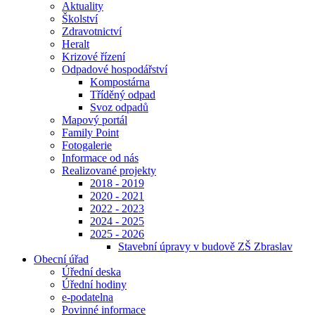
Aktuality
Školství
Zdravotnictví
Heralt
Krizové řízení
Odpadové hospodářství
Kompostárna
Tříděný odpad
Svoz odpadů
Mapový portál
Family Point
Fotogalerie
Informace od nás
Realizované projekty
2018 - 2019
2020 - 2021
2022 - 2023
2024 - 2025
2025 - 2026
Stavební úpravy v budově ZŠ Zbraslav
Obecní úřad
Úřední deska
Úřední hodiny
e-podatelna
Povinné informace