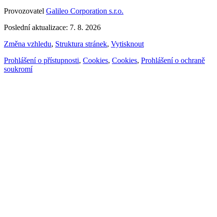
Provozovatel
Galileo Corporation s.r.o.
Poslední aktualizace: 7. 8. 2026
Změna vzhledu
,
Struktura stránek
,
Vytisknout
Prohlášení o přístupnosti
,
Cookies
,
Cookies
,
Prohlášení o ochraně
soukromí