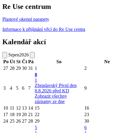
Re Use centrum
Plastové okenní parapety
Informace k přijímání věcí do Re Use centra
Kalendář akcí
Srpen
2026
Po
Út
St
Čt
Pá
So
Ne
27
28
29
30
31
1
2
8
1
Zbraslavský Pivní den
3
4
5
6
7
9
8.8.2026 před KD
Zobrazit všechny
záznamy ze dne
10
11
12
13
14
15
16
17
18
19
20
21
22
23
24
25
26
27
28
29
30
5
6
1
1