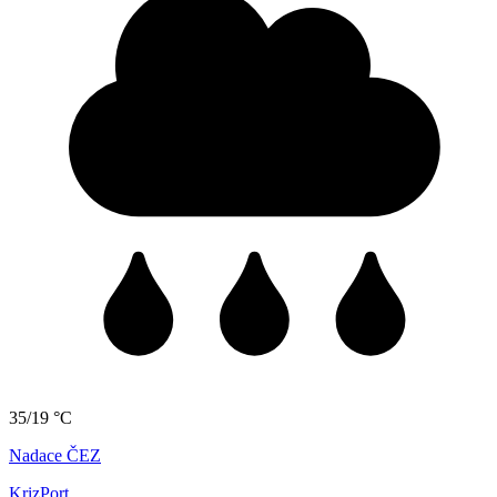
35/19 °C
Nadace ČEZ
KrizPort