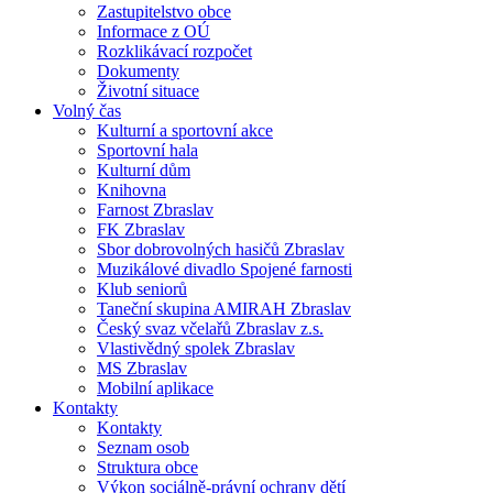
Zastupitelstvo obce
Informace z OÚ
Rozklikávací rozpočet
Dokumenty
Životní situace
Volný čas
Kulturní a sportovní akce
Sportovní hala
Kulturní dům
Knihovna
Farnost Zbraslav
FK Zbraslav
Sbor dobrovolných hasičů Zbraslav
Muzikálové divadlo Spojené farnosti
Klub seniorů
Taneční skupina AMIRAH Zbraslav
Český svaz včelařů Zbraslav z.s.
Vlastivědný spolek Zbraslav
MS Zbraslav
Mobilní aplikace
Kontakty
Kontakty
Seznam osob
Struktura obce
Výkon sociálně-právní ochrany dětí