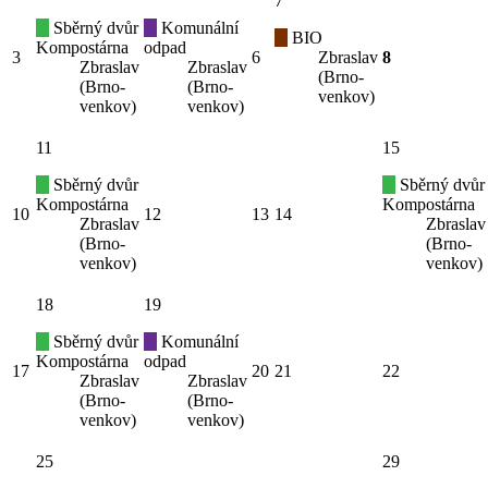
7
Sběrný dvůr
Komunální
BIO
Kompostárna
odpad
3
6
Zbraslav
8
Zbraslav
Zbraslav
(Brno-
(Brno-
(Brno-
venkov)
venkov)
venkov)
11
15
Sběrný dvůr
Sběrný dvůr
Kompostárna
Kompostárna
10
12
13
14
Zbraslav
Zbraslav
(Brno-
(Brno-
venkov)
venkov)
18
19
Sběrný dvůr
Komunální
Kompostárna
odpad
17
20
21
22
Zbraslav
Zbraslav
(Brno-
(Brno-
venkov)
venkov)
25
29