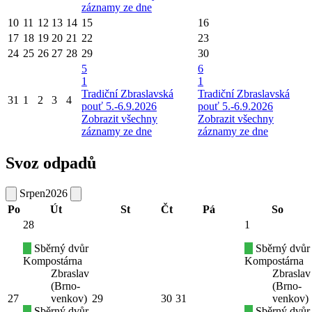
záznamy ze dne
10
11
12
13
14
15
16
17
18
19
20
21
22
23
24
25
26
27
28
29
30
5
6
1
1
Tradiční Zbraslavská
Tradiční Zbraslavská
31
1
2
3
4
pouť 5.-6.9.2026
pouť 5.-6.9.2026
Zobrazit všechny
Zobrazit všechny
záznamy ze dne
záznamy ze dne
Svoz odpadů
Srpen
2026
Po
Út
St
Čt
Pá
So
28
1
Sběrný dvůr
Sběrný dvůr
Kompostárna
Kompostárna
Zbraslav
Zbraslav
(Brno-
(Brno-
27
venkov)
29
30
31
venkov)
Sběrný dvůr
Sběrný dvůr