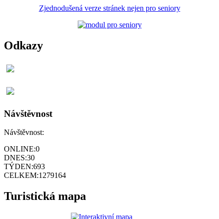
Zjednodušená verze stránek nejen pro seniory
Odkazy
Návštěvnost
Návštěvnost:
ONLINE:
0
DNES:
30
TÝDEN:
693
CELKEM:
1279164
Turistická mapa