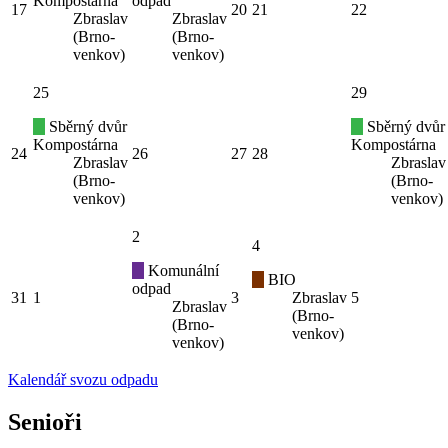
Kompostárna
odpad
17
20
21
22
Zbraslav
Zbraslav
(Brno-
(Brno-
venkov)
venkov)
25
29
Sběrný dvůr
Sběrný dvůr
Kompostárna
Kompostárna
24
26
27
28
Zbraslav
Zbraslav
(Brno-
(Brno-
venkov)
venkov)
2
4
Komunální
BIO
odpad
31
1
3
Zbraslav
5
Zbraslav
(Brno-
(Brno-
venkov)
venkov)
Kalendář svozu odpadu
Senioři