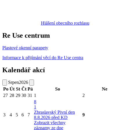
Hlášení obecního rozhlasu
Re Use centrum
Plastové okenní parapety
Informace k přijímání věcí do Re Use centra
Kalendář akcí
Srpen
2026
Po
Út
St
Čt
Pá
So
Ne
27
28
29
30
31
1
2
8
1
Zbraslavský Pivní den
3
4
5
6
7
9
8.8.2026 před KD
Zobrazit všechny
záznamy ze dne