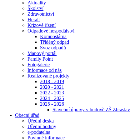
Aktuality
Školství
Zdravotnictví
Heralt
Krizové řízení
Odpadové hospodářství
Kompostárna
Tříděný odpad
Svoz odpadů
Mapový portál
Family Point
Fotogalerie
Informace od nás
Realizované projekty
2018 - 2019
2020 - 2021
2022 - 2023
2024 - 2025
2025 - 2026
Stavební úpravy v budově ZŠ Zbraslav
Obecní úřad
Úřední deska
Úřední hodiny
e-podatelna
Povinné informace