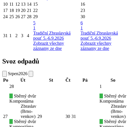
10
11
12
13
14
15
16
17
18
19
20
21
22
23
24
25
26
27
28
29
30
5
6
1
1
Tradiční Zbraslavská
Tradiční Zbraslavská
31
1
2
3
4
pouť 5.-6.9.2026
pouť 5.-6.9.2026
Zobrazit všechny
Zobrazit všechny
záznamy ze dne
záznamy ze dne
Svoz odpadů
Srpen
2026
Po
Út
St
Čt
Pá
So
28
1
Sběrný dvůr
Sběrný dvůr
Kompostárna
Kompostárna
Zbraslav
Zbraslav
(Brno-
(Brno-
27
venkov)
29
30
31
venkov)
Sběrný dvůr
Sběrný dvůr
Kompostárna
Kompostárna