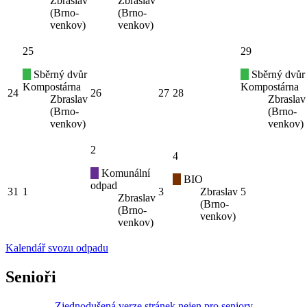
Zbraslav
Zbraslav
(Brno-
(Brno-
venkov)
venkov)
25
29
Sběrný dvůr
Sběrný dvůr
Kompostárna
Kompostárna
24
26
27
28
Zbraslav
Zbraslav
(Brno-
(Brno-
venkov)
venkov)
2
4
Komunální
BIO
odpad
31
1
3
Zbraslav
5
Zbraslav
(Brno-
(Brno-
venkov)
venkov)
Kalendář svozu odpadu
Senioři
Zjednodušená verze stránek nejen pro seniory