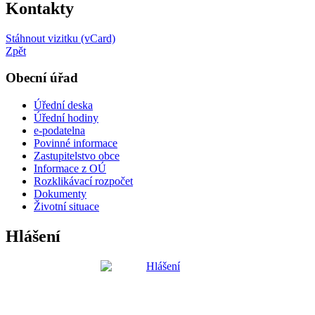
Kontakty
Stáhnout vizitku (vCard)
Zpět
Obecní úřad
Úřední deska
Úřední hodiny
e-podatelna
Povinné informace
Zastupitelstvo obce
Informace z OÚ
Rozklikávací rozpočet
Dokumenty
Životní situace
Hlášení