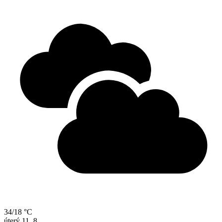
34/18 °C
úterý
11. 8.