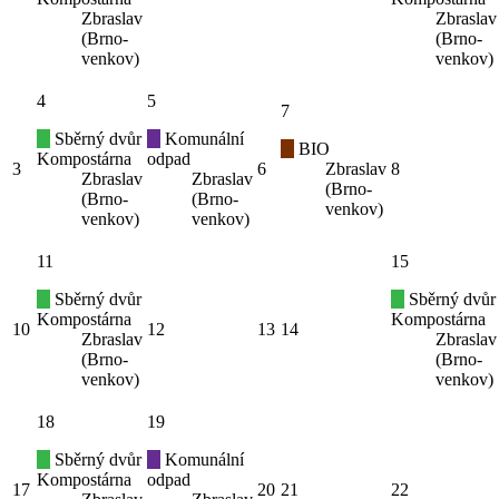
Zbraslav
Zbraslav
(Brno-
(Brno-
venkov)
venkov)
4
5
7
Sběrný dvůr
Komunální
BIO
Kompostárna
odpad
3
6
Zbraslav
8
Zbraslav
Zbraslav
(Brno-
(Brno-
(Brno-
venkov)
venkov)
venkov)
11
15
Sběrný dvůr
Sběrný dvůr
Kompostárna
Kompostárna
10
12
13
14
Zbraslav
Zbraslav
(Brno-
(Brno-
venkov)
venkov)
18
19
Sběrný dvůr
Komunální
Kompostárna
odpad
17
20
21
22