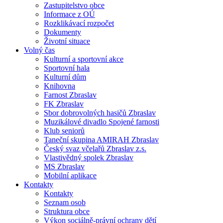
Zastupitelstvo obce
Informace z OÚ
Rozklikávací rozpočet
Dokumenty
Životní situace
Volný čas
Kulturní a sportovní akce
Sportovní hala
Kulturní dům
Knihovna
Farnost Zbraslav
FK Zbraslav
Sbor dobrovolných hasičů Zbraslav
Muzikálové divadlo Spojené farnosti
Klub seniorů
Taneční skupina AMIRAH Zbraslav
Český svaz včelařů Zbraslav z.s.
Vlastivědný spolek Zbraslav
MS Zbraslav
Mobilní aplikace
Kontakty
Kontakty
Seznam osob
Struktura obce
Výkon sociálně-právní ochrany dětí