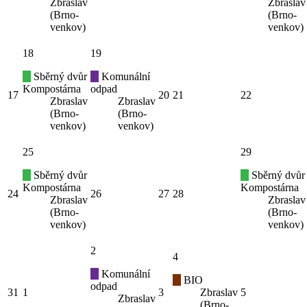
Zbraslav
Zbraslav
(Brno-
(Brno-
venkov)
venkov)
18
19
Sběrný dvůr
Komunální
Kompostárna
odpad
17
20
21
22
Zbraslav
Zbraslav
(Brno-
(Brno-
venkov)
venkov)
25
29
Sběrný dvůr
Sběrný dvůr
Kompostárna
Kompostárna
24
26
27
28
Zbraslav
Zbraslav
(Brno-
(Brno-
venkov)
venkov)
2
4
Komunální
BIO
odpad
31
1
3
Zbraslav
5
Zbraslav
(Brno-