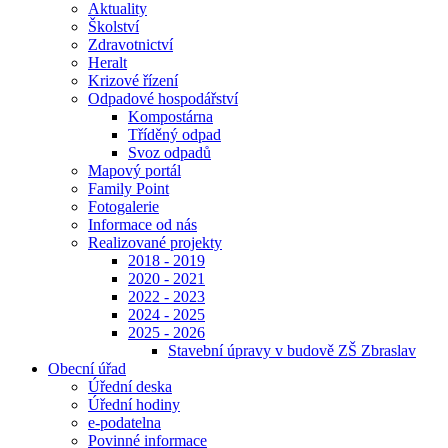
Aktuality
Školství
Zdravotnictví
Heralt
Krizové řízení
Odpadové hospodářství
Kompostárna
Tříděný odpad
Svoz odpadů
Mapový portál
Family Point
Fotogalerie
Informace od nás
Realizované projekty
2018 - 2019
2020 - 2021
2022 - 2023
2024 - 2025
2025 - 2026
Stavební úpravy v budově ZŠ Zbraslav
Obecní úřad
Úřední deska
Úřední hodiny
e-podatelna
Povinné informace