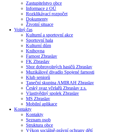
Zastupitelstvo obce
Informace z OÚ
Rozklikávací rozpočet
Dokumenty
Životní situace
Volný čas
Kulturní a sportovní akce
Sportovní hala
Kulturní dům
Knihovna
Farnost Zbraslav
FK Zbraslav
Sbor dobrovolných hasičů Zbraslav
Muzikálové divadlo Spojené farnosti
Klub seniorů
Taneční skupina AMIRAH Zbraslav
Český svaz včelařů Zbraslav z.s.
Vlastivědný spolek Zbraslav
MS Zbraslav
Mobilní aplikace
Kontakty
Kontakty
Seznam osob
Struktura obce
Výkon sociálně-právní ochrany dětí