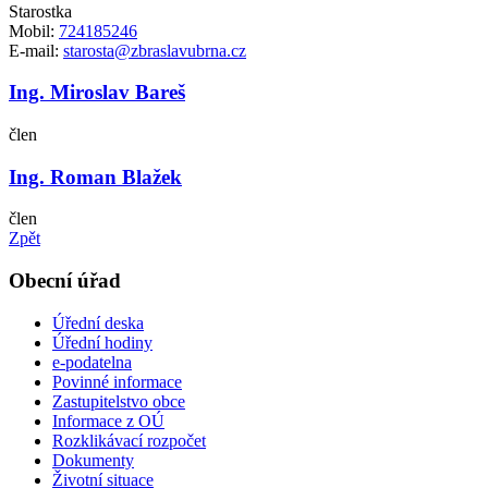
Starostka
Mobil:
724185246
E-mail:
starosta@zbraslavubrna.cz
Ing. Miroslav Bareš
člen
Ing. Roman Blažek
člen
Zpět
Obecní úřad
Úřední deska
Úřední hodiny
e-podatelna
Povinné informace
Zastupitelstvo obce
Informace z OÚ
Rozklikávací rozpočet
Dokumenty
Životní situace