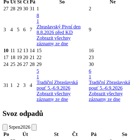
Po
Út
St
Čt
Pá
So
Ne
27
28
29
30
31
1
2
8
1
Zbraslavský Pivní den
3
4
5
6
7
9
8.8.2026 před KD
Zobrazit všechny
záznamy ze dne
10
11
12
13
14
15
16
17
18
19
20
21
22
23
24
25
26
27
28
29
30
5
6
1
1
Tradiční Zbraslavská
Tradiční Zbraslavská
31
1
2
3
4
pouť 5.-6.9.2026
pouť 5.-6.9.2026
Zobrazit všechny
Zobrazit všechny
záznamy ze dne
záznamy ze dne
Svoz odpadů
Srpen
2026
Po
Út
St
Čt
Pá
So