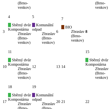
(Brno-
(Brno-
venkov)
venkov)
4
5
7
Sběrný dvůr
Komunální
BIO
Kompostárna
odpad
3
6
Zbraslav
8
Zbraslav
Zbraslav
(Brno-
(Brno-
(Brno-
venkov)
venkov)
venkov)
11
15
Sběrný dvůr
Sběrný dvůr
Kompostárna
Kompostárna
10
12
13
14
Zbraslav
Zbraslav
(Brno-
(Brno-
venkov)
venkov)
18
19
Sběrný dvůr
Komunální
Kompostárna
odpad
17
20
21
22
Zbraslav
Zbraslav
(Brno-
(Brno-