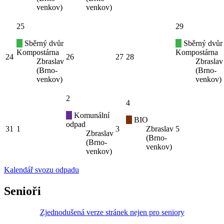
venkov)
venkov)
25
29
Sběrný dvůr
Sběrný dvůr
Kompostárna
Kompostárna
24
26
27
28
Zbraslav
Zbraslav
(Brno-
(Brno-
venkov)
venkov)
2
4
Komunální
BIO
odpad
31
1
3
Zbraslav
5
Zbraslav
(Brno-
(Brno-
venkov)
venkov)
Kalendář svozu odpadu
Senioři
Zjednodušená verze stránek nejen pro seniory