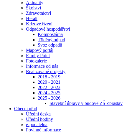
Aktuality
Školství
Zdravotnictví
Heralt
Krizové řízení
Odpadové hospodářství
Kompostárna
Tříděný odpad
Svoz odpadů
Mapový portál
Family Point
Fotogalerie
Informace od nás
Realizované projekty
2018 - 2019
2020 - 2021
2022 - 2023
2024 - 2025
2025 - 2026
Stavební úpravy v budově ZŠ Zbraslav
Obecní úřad
Úřední deska
Úřední hodiny
e-podatelna
Povinné informace