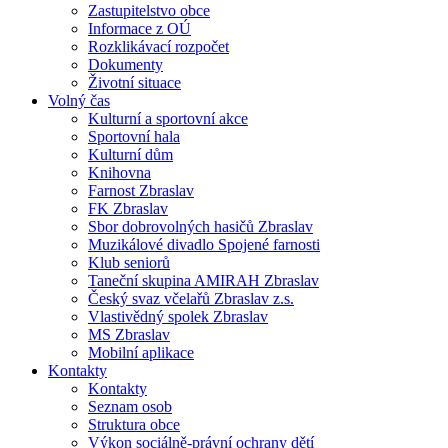
Zastupitelstvo obce
Informace z OÚ
Rozklikávací rozpočet
Dokumenty
Životní situace
Volný čas
Kulturní a sportovní akce
Sportovní hala
Kulturní dům
Knihovna
Farnost Zbraslav
FK Zbraslav
Sbor dobrovolných hasičů Zbraslav
Muzikálové divadlo Spojené farnosti
Klub seniorů
Taneční skupina AMIRAH Zbraslav
Český svaz včelařů Zbraslav z.s.
Vlastivědný spolek Zbraslav
MS Zbraslav
Mobilní aplikace
Kontakty
Kontakty
Seznam osob
Struktura obce
Výkon sociálně-právní ochrany dětí