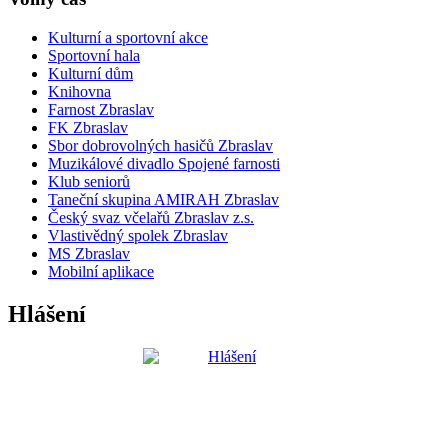
Kulturní a sportovní akce
Sportovní hala
Kulturní dům
Knihovna
Farnost Zbraslav
FK Zbraslav
Sbor dobrovolných hasičů Zbraslav
Muzikálové divadlo Spojené farnosti
Klub seniorů
Taneční skupina AMIRAH Zbraslav
Český svaz včelařů Zbraslav z.s.
Vlastivědný spolek Zbraslav
MS Zbraslav
Mobilní aplikace
Hlášení