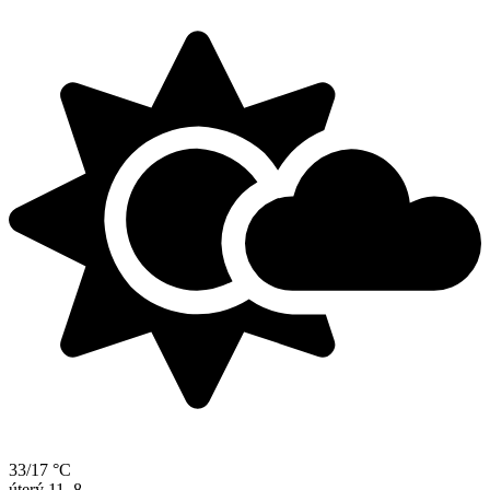
33/17 °C
úterý
11. 8.