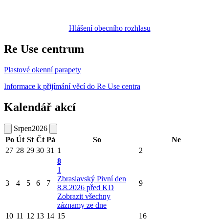
Hlášení obecního rozhlasu
Re Use centrum
Plastové okenní parapety
Informace k přijímání věcí do Re Use centra
Kalendář akcí
Srpen
2026
Po
Út
St
Čt
Pá
So
Ne
27
28
29
30
31
1
2
8
1
Zbraslavský Pivní den
3
4
5
6
7
9
8.8.2026 před KD
Zobrazit všechny
záznamy ze dne
10
11
12
13
14
15
16