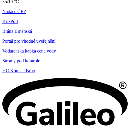
35/19 °C
Nadace ČEZ
KrizPort
Brána Brněnská
Portál pro vhodné uveřejnění
Vodárenská
kapka cena vody
Stromy pod kontrolou
HC Kometa Brno