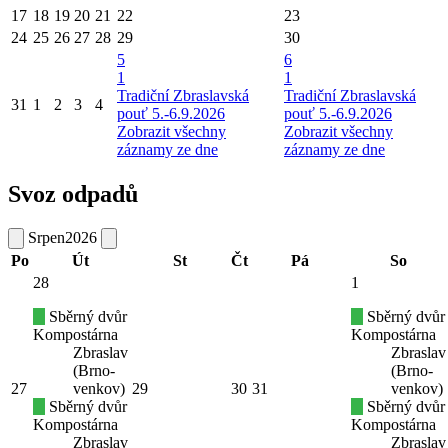
17
18
19
20
21
22
23
24
25
26
27
28
29
30
5
6
1
1
Tradiční Zbraslavská
Tradiční Zbraslavská
31
1
2
3
4
pouť 5.-6.9.2026
pouť 5.-6.9.2026
Zobrazit všechny
Zobrazit všechny
záznamy ze dne
záznamy ze dne
Svoz odpadů
Srpen
2026
Po
Út
St
Čt
Pá
So
28
1
Sběrný dvůr
Sběrný dvůr
Kompostárna
Kompostárna
Zbraslav
Zbraslav
(Brno-
(Brno-
27
venkov)
29
30
31
venkov)
Sběrný dvůr
Sběrný dvůr
Kompostárna
Kompostárna
Zbraslav
Zbraslav