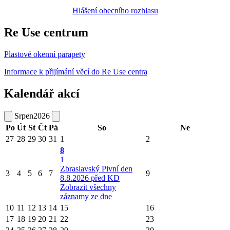
Hlášení obecního rozhlasu
Re Use centrum
Plastové okenní parapety
Informace k přijímání věcí do Re Use centra
Kalendář akcí
Srpen
2026
Po
Út
St
Čt
Pá
So
Ne
27
28
29
30
31
1
2
8
1
Zbraslavský Pivní den
3
4
5
6
7
9
8.8.2026 před KD
Zobrazit všechny
záznamy ze dne
10
11
12
13
14
15
16
17
18
19
20
21
22
23