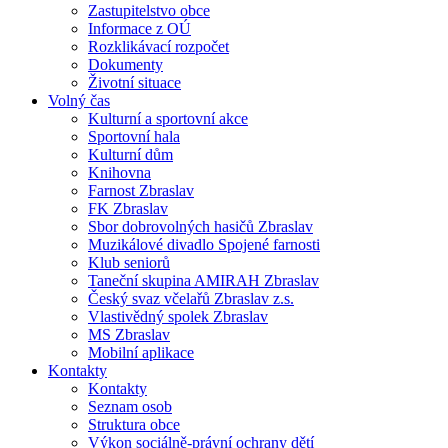
Zastupitelstvo obce
Informace z OÚ
Rozklikávací rozpočet
Dokumenty
Životní situace
Volný čas
Kulturní a sportovní akce
Sportovní hala
Kulturní dům
Knihovna
Farnost Zbraslav
FK Zbraslav
Sbor dobrovolných hasičů Zbraslav
Muzikálové divadlo Spojené farnosti
Klub seniorů
Taneční skupina AMIRAH Zbraslav
Český svaz včelařů Zbraslav z.s.
Vlastivědný spolek Zbraslav
MS Zbraslav
Mobilní aplikace
Kontakty
Kontakty
Seznam osob
Struktura obce
Výkon sociálně-právní ochrany dětí