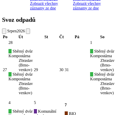
Zobrazit všechny
Zobrazit všechny
záznamy ze dne
záznamy ze dne
Svoz odpadů
Srpen
2026
Po
Út
St
Čt
Pá
So
28
1
Sběrný dvůr
Sběrný dvůr
Kompostárna
Kompostárna
Zbraslav
Zbraslav
(Brno-
(Brno-
27
venkov)
29
30
31
venkov)
Sběrný dvůr
Sběrný dvůr
Kompostárna
Kompostárna
Zbraslav
Zbraslav
(Brno-
(Brno-
venkov)
venkov)
4
5
7
Sběrný dvůr
Komunální
BIO