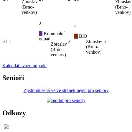
Zbraslav
Zbraslav
(Brno-
(Brno-
venkov)
venkov)
2
4
Komunální
BIO
odpad
31
1
3
Zbraslav
5
Zbraslav
(Brno-
(Brno-
venkov)
venkov)
Kalendář svozu odpadu
Senioři
Zjednodušená verze stránek nejen pro seniory
Odkazy