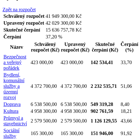
Zpět na rozpočet
Schválený rozpočet
41 949 300,00 Kč
Upravený rozpočet
42 029 300,00 Kč
Skutečné čerpání
15 636 757,78 Kč
Čerpání
37,20 %
Schválený
Upravený
Skutečné
Čerpání
Název
rozpočet
(Kč)
rozpočet
(Kč)
čerpání
(Kč)
(%)
Bezpečnost
a veřejný
423 000,00
423 000,00
142 534,41
33,70
pořádek
Bydlení,
komunální
služby a
4 372 700,00
4 372 700,00
2 232 535,71
51,06
územní
rozvoj
Doprava
6 538 500,00
6 538 500,00
549 319,28
8,40
Kultura
4 958 300,00
4 958 300,00
902 761,59
18,21
Průmysl a
2 579 500,00
2 579 500,00
1 126 129,55
43,66
stavebnictví
Sociální
165 300,00
165 300,00
151 946,00
91,92
služby