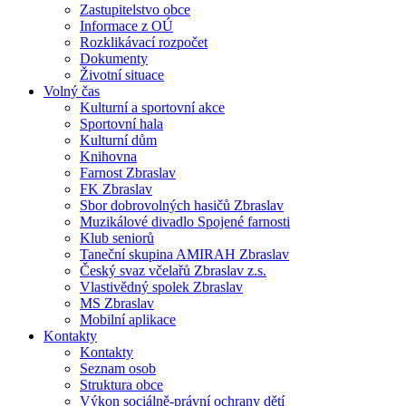
Zastupitelstvo obce
Informace z OÚ
Rozklikávací rozpočet
Dokumenty
Životní situace
Volný čas
Kulturní a sportovní akce
Sportovní hala
Kulturní dům
Knihovna
Farnost Zbraslav
FK Zbraslav
Sbor dobrovolných hasičů Zbraslav
Muzikálové divadlo Spojené farnosti
Klub seniorů
Taneční skupina AMIRAH Zbraslav
Český svaz včelařů Zbraslav z.s.
Vlastivědný spolek Zbraslav
MS Zbraslav
Mobilní aplikace
Kontakty
Kontakty
Seznam osob
Struktura obce
Výkon sociálně-právní ochrany dětí