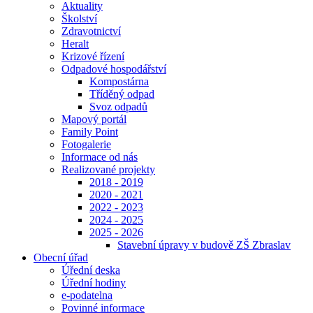
Aktuality
Školství
Zdravotnictví
Heralt
Krizové řízení
Odpadové hospodářství
Kompostárna
Tříděný odpad
Svoz odpadů
Mapový portál
Family Point
Fotogalerie
Informace od nás
Realizované projekty
2018 - 2019
2020 - 2021
2022 - 2023
2024 - 2025
2025 - 2026
Stavební úpravy v budově ZŠ Zbraslav
Obecní úřad
Úřední deska
Úřední hodiny
e-podatelna
Povinné informace