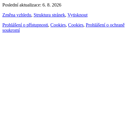
Poslední aktualizace: 6. 8. 2026
Změna vzhledu
,
Struktura stránek
,
Vytisknout
Prohlášení o přístupnosti
,
Cookies
,
Cookies
,
Prohlášení o ochraně
soukromí