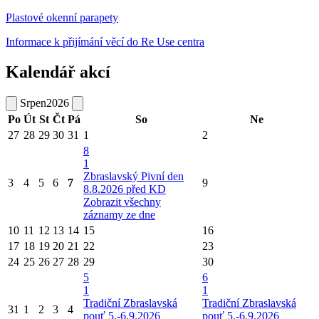
Plastové okenní parapety
Informace k přijímání věcí do Re Use centra
Kalendář akcí
Srpen
2026
Po
Út
St
Čt
Pá
So
Ne
27
28
29
30
31
1
2
8
1
Zbraslavský Pivní den
3
4
5
6
7
9
8.8.2026 před KD
Zobrazit všechny
záznamy ze dne
10
11
12
13
14
15
16
17
18
19
20
21
22
23
24
25
26
27
28
29
30
5
6
1
1
Tradiční Zbraslavská
Tradiční Zbraslavská
31
1
2
3
4
pouť 5.-6.9.2026
pouť 5.-6.9.2026