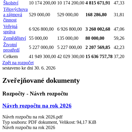
Školství
10 174 200,00
10 174 200,00
4 815 671,91
47,33
Tělovýchova
a zájmová
529 000,00
529 000,00
168 286,80
31,81
činnost
Veřejná
6 926 800,00
6 926 800,00
3 260 002,68
47,06
správa
Zemědělství
55 000,00
135 000,00
80 000,00
59,26
Životní
5 227 000,00
5 227 000,00
2 207 569,85
42,23
prostředí
Celkem
41 949 300,00
42 029 300,00
15 636 757,78
37,20
Zpět na rozpočet
sestaveno ke dni 30. 6. 2026
Zveřejňované dokumenty
Rozpočty - Návrh rozpočtu
Návrh rozpočtu na rok 2026
Návrh rozpočtu na rok 2026.pdf
Typ souboru: PDF dokument, Velikost: 94,17 KiB
Návrh rozpočtu na rok 2026