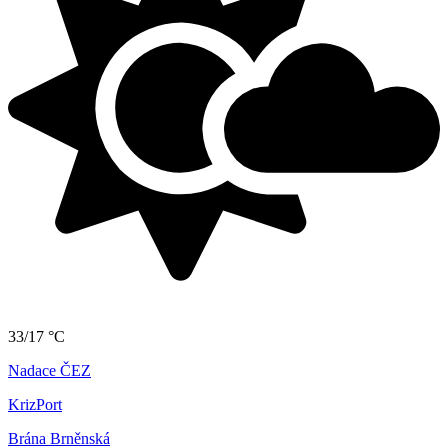
33/17 °C
Nadace ČEZ
KrizPort
Brána Brněnská