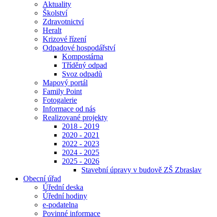
Aktuality
Školství
Zdravotnictví
Heralt
Krizové řízení
Odpadové hospodářství
Kompostárna
Tříděný odpad
Svoz odpadů
Mapový portál
Family Point
Fotogalerie
Informace od nás
Realizované projekty
2018 - 2019
2020 - 2021
2022 - 2023
2024 - 2025
2025 - 2026
Stavební úpravy v budově ZŠ Zbraslav
Obecní úřad
Úřední deska
Úřední hodiny
e-podatelna
Povinné informace