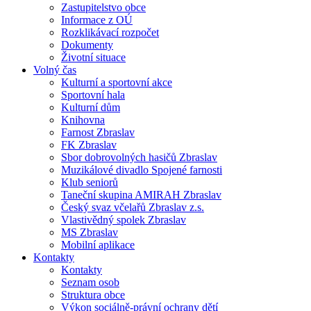
Zastupitelstvo obce
Informace z OÚ
Rozklikávací rozpočet
Dokumenty
Životní situace
Volný čas
Kulturní a sportovní akce
Sportovní hala
Kulturní dům
Knihovna
Farnost Zbraslav
FK Zbraslav
Sbor dobrovolných hasičů Zbraslav
Muzikálové divadlo Spojené farnosti
Klub seniorů
Taneční skupina AMIRAH Zbraslav
Český svaz včelařů Zbraslav z.s.
Vlastivědný spolek Zbraslav
MS Zbraslav
Mobilní aplikace
Kontakty
Kontakty
Seznam osob
Struktura obce
Výkon sociálně-právní ochrany dětí