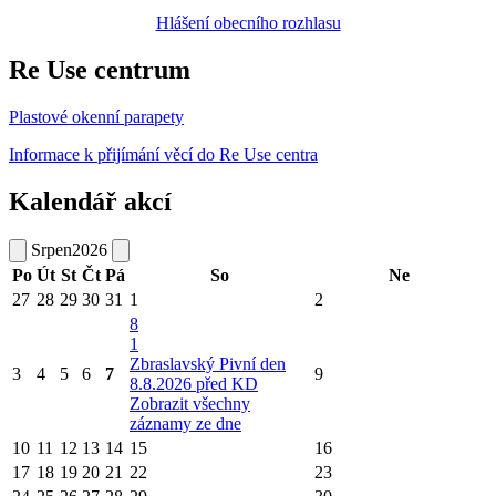
Hlášení obecního rozhlasu
Re Use centrum
Plastové okenní parapety
Informace k přijímání věcí do Re Use centra
Kalendář akcí
Srpen
2026
Po
Út
St
Čt
Pá
So
Ne
27
28
29
30
31
1
2
8
1
Zbraslavský Pivní den
3
4
5
6
7
9
8.8.2026 před KD
Zobrazit všechny
záznamy ze dne
10
11
12
13
14
15
16
17
18
19
20
21
22
23