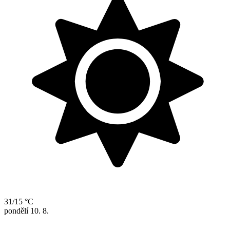
31/15 °C
pondělí
10. 8.