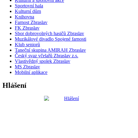
Kulturní a sportovní akce
Sportovní hala
Kulturní dům
Knihovna
Farnost Zbraslav
FK Zbraslav
Sbor dobrovolných hasičů Zbraslav
Muzikálové divadlo Spojené farnosti
Klub seniorů
Taneční skupina AMIRAH Zbraslav
Český svaz včelařů Zbraslav z.s.
Vlastivědný spolek Zbraslav
MS Zbraslav
Mobilní aplikace
Hlášení