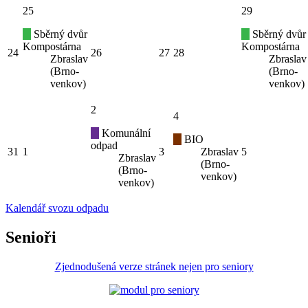
25
29
Sběrný dvůr
Sběrný dvůr
Kompostárna
Kompostárna
24
26
27
28
Zbraslav
Zbraslav
(Brno-
(Brno-
venkov)
venkov)
2
4
Komunální
BIO
odpad
31
1
3
Zbraslav
5
Zbraslav
(Brno-
(Brno-
venkov)
venkov)
Kalendář svozu odpadu
Senioři
Zjednodušená verze stránek nejen pro seniory