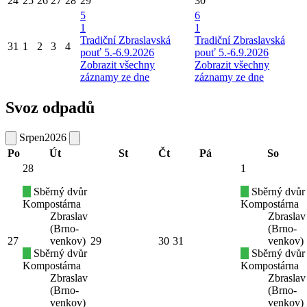
24
25
26
27
28
29
30
5
6
1
1
Tradiční Zbraslavská
Tradiční Zbraslavská
31
1
2
3
4
pouť 5.-6.9.2026
pouť 5.-6.9.2026
Zobrazit všechny
Zobrazit všechny
záznamy ze dne
záznamy ze dne
Svoz odpadů
Srpen
2026
Po
Út
St
Čt
Pá
So
28
1
Sběrný dvůr
Sběrný dvůr
Kompostárna
Kompostárna
Zbraslav
Zbraslav
(Brno-
(Brno-
27
venkov)
29
30
31
venkov)
Sběrný dvůr
Sběrný dvůr
Kompostárna
Kompostárna
Zbraslav
Zbraslav
(Brno-
(Brno-
venkov)
venkov)