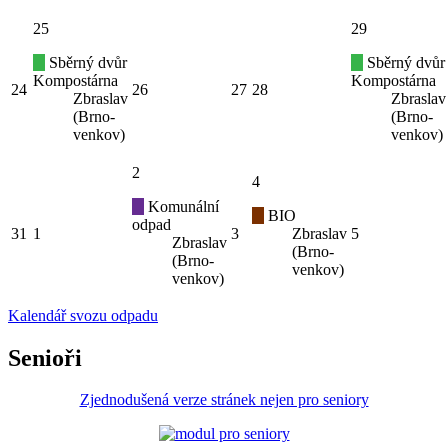
25
29
Sběrný dvůr
Sběrný dvůr
Kompostárna
Kompostárna
24
26
27
28
Zbraslav
Zbraslav
(Brno-
(Brno-
venkov)
venkov)
2
4
Komunální
BIO
odpad
31
1
3
Zbraslav
5
Zbraslav
(Brno-
(Brno-
venkov)
venkov)
Kalendář svozu odpadu
Senioři
Zjednodušená verze stránek nejen pro seniory