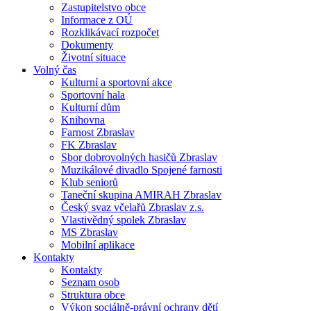
Zastupitelstvo obce
Informace z OÚ
Rozklikávací rozpočet
Dokumenty
Životní situace
Volný čas
Kulturní a sportovní akce
Sportovní hala
Kulturní dům
Knihovna
Farnost Zbraslav
FK Zbraslav
Sbor dobrovolných hasičů Zbraslav
Muzikálové divadlo Spojené farnosti
Klub seniorů
Taneční skupina AMIRAH Zbraslav
Český svaz včelařů Zbraslav z.s.
Vlastivědný spolek Zbraslav
MS Zbraslav
Mobilní aplikace
Kontakty
Kontakty
Seznam osob
Struktura obce
Výkon sociálně-právní ochrany dětí