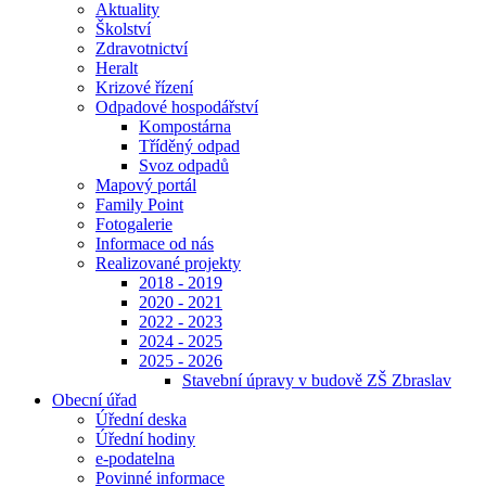
Aktuality
Školství
Zdravotnictví
Heralt
Krizové řízení
Odpadové hospodářství
Kompostárna
Tříděný odpad
Svoz odpadů
Mapový portál
Family Point
Fotogalerie
Informace od nás
Realizované projekty
2018 - 2019
2020 - 2021
2022 - 2023
2024 - 2025
2025 - 2026
Stavební úpravy v budově ZŠ Zbraslav
Obecní úřad
Úřední deska
Úřední hodiny
e-podatelna
Povinné informace