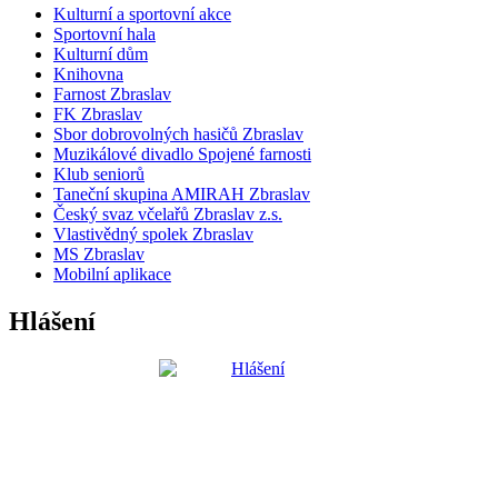
Kulturní a sportovní akce
Sportovní hala
Kulturní dům
Knihovna
Farnost Zbraslav
FK Zbraslav
Sbor dobrovolných hasičů Zbraslav
Muzikálové divadlo Spojené farnosti
Klub seniorů
Taneční skupina AMIRAH Zbraslav
Český svaz včelařů Zbraslav z.s.
Vlastivědný spolek Zbraslav
MS Zbraslav
Mobilní aplikace
Hlášení