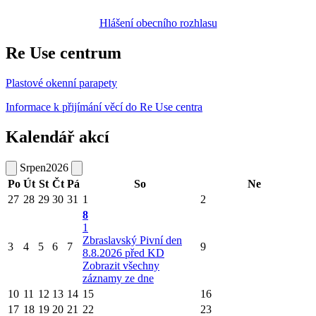
Hlášení obecního rozhlasu
Re Use centrum
Plastové okenní parapety
Informace k přijímání věcí do Re Use centra
Kalendář akcí
Srpen
2026
Po
Út
St
Čt
Pá
So
Ne
27
28
29
30
31
1
2
8
1
Zbraslavský Pivní den
3
4
5
6
7
9
8.8.2026 před KD
Zobrazit všechny
záznamy ze dne
10
11
12
13
14
15
16
17
18
19
20
21
22
23