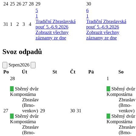
24
25
26
27
28
29
30
5
6
1
1
Tradiční Zbraslavská
Tradiční Zbraslavská
31
1
2
3
4
pouť 5.-6.9.2026
pouť 5.-6.9.2026
Zobrazit všechny
Zobrazit všechny
záznamy ze dne
záznamy ze dne
Svoz odpadů
Srpen
2026
Po
Út
St
Čt
Pá
So
28
1
Sběrný dvůr
Sběrný dvůr
Kompostárna
Kompostárna
Zbraslav
Zbraslav
(Brno-
(Brno-
27
venkov)
29
30
31
venkov)
Sběrný dvůr
Sběrný dvůr
Kompostárna
Kompostárna
Zbraslav
Zbraslav
(Brno-
(Brno-